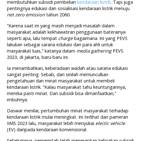
membutuhkan subsidi pembelian
kendaraan listrik
. Tapi juga
pentingnya edukasi dan sosialisasi kendaraan listrik menuju
net zero emission
tahun 2060.
“Karena saat ini yang masih menjadi masalah dalam
masyarakat adalah kekhawatiran penggunaan baterainya
seperti apa, lalu tempat
charge
bagaimana. Ini yang PEVS
lakukan sebagai sarana edukasi dari para ahli untuk
masyarakat luas,” katanya dalam
media gathering
PEVS
2023, di Jakarta, baru-baru ini.
Ia menambahkan, keberadaan wadah atau sarana edukasi
sangat penting. Sebab, dari sinilah memunculkan
pengetahuan dan minat masyarakat untuk membeli
kendaraan listrik. “Kalau masyarakat tahu keuntungannya,
mereka pasti minat. Dan subsidi bisa dimanfaatkan,”
imbuhnya.
Daswar menilai, pertumbuhan minat masyarakat terhadap
kendaraan listrik mulai meningkat. Ini terlihat dari pameran
IIMS 2023 lalu, masyarakat lebih menyukai
electic vehicle
(EV) daripada kendaraan konvensional.
Sebelumnya, pemerintah telah menerapkan kebijakan subsidi