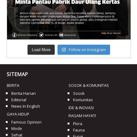
Follow on Instagram
Load More
SITEMAP
BERITA
SOSOK & KOMUNITAS
Berita Harian
Sosok
Editorial
Komunitas
News In English
IDE & INOVASI
GAYA HIDUP
RAGAM HAYATI
Famous Opinion
Flora
Mode
Fauna
Sehat
Fungi