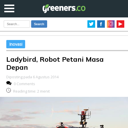
Search
Inovasi
Ladybird, Robot Petani Masa
Depan
Diposting pada 6 Agustus 2014
0 Comments
Reading time:
2
menit