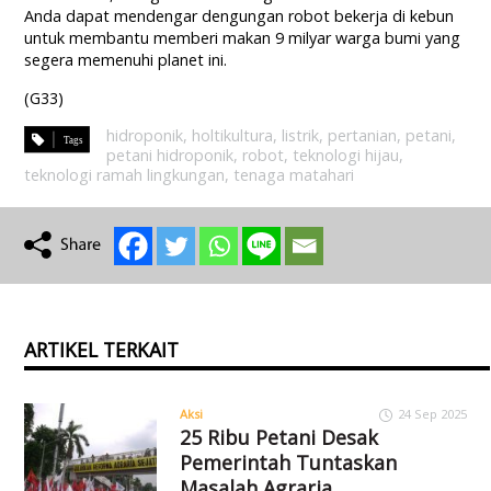
Anda dapat mendengar dengungan robot bekerja di kebun
untuk membantu memberi makan 9 milyar warga bumi yang
segera memenuhi planet ini.
(G33)
hidroponik
,
holtikultura
,
listrik
,
pertanian
,
petani
,
petani hidroponik
,
robot
,
teknologi hijau
,
teknologi ramah lingkungan
,
tenaga matahari
ARTIKEL TERKAIT
Aksi
24 Sep 2025
25 Ribu Petani Desak
Pemerintah Tuntaskan
Masalah Agraria