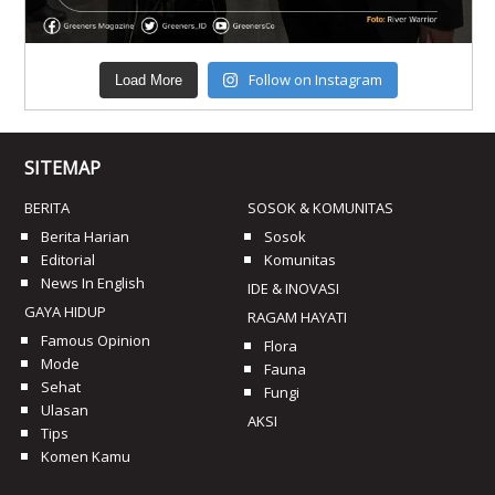
Follow on Instagram
Load More
SITEMAP
BERITA
SOSOK & KOMUNITAS
Berita Harian
Sosok
Editorial
Komunitas
News In English
IDE & INOVASI
GAYA HIDUP
RAGAM HAYATI
Famous Opinion
Flora
Mode
Fauna
Sehat
Fungi
Ulasan
AKSI
Tips
Komen Kamu