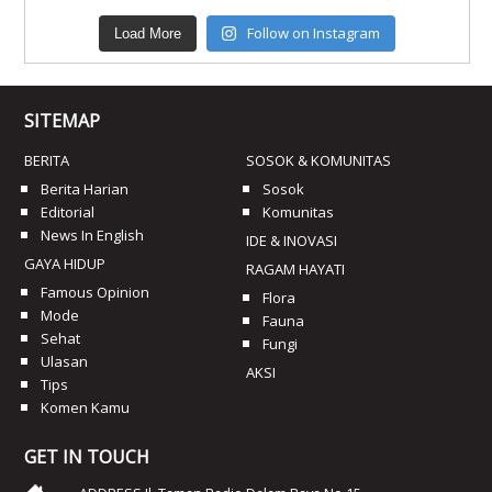
Follow on Instagram
Load More
SITEMAP
BERITA
SOSOK & KOMUNITAS
Berita Harian
Sosok
Editorial
Komunitas
News In English
IDE & INOVASI
GAYA HIDUP
RAGAM HAYATI
Famous Opinion
Flora
Mode
Fauna
Sehat
Fungi
Ulasan
AKSI
Tips
Komen Kamu
GET IN TOUCH