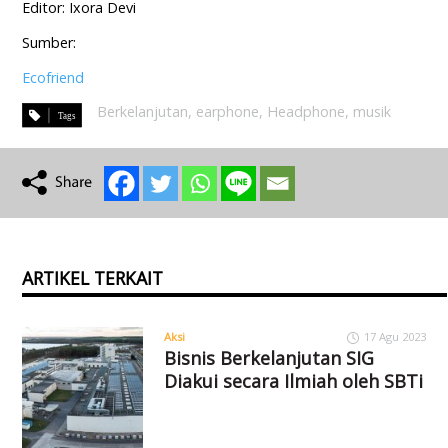
Editor: Ixora Devi
Sumber:
Ecofriend
Berkelanjutan
,
earphone
,
Headphone
,
musik
ARTIKEL TERKAIT
Aksi
17 Agu 2023
Bisnis Berkelanjutan SIG
Diakui secara Ilmiah oleh SBTi