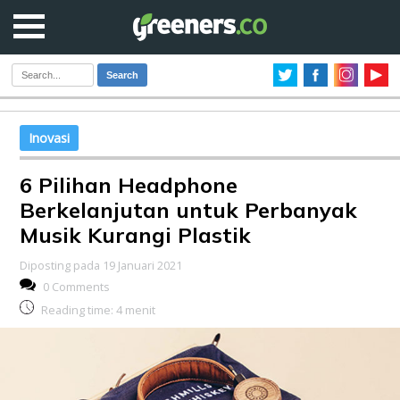
Search
Inovasi
6 Pilihan Headphone
Berkelanjutan untuk Perbanyak
Musik Kurangi Plastik
Diposting pada 19 Januari 2021
0 Comments
Reading time:
4
menit