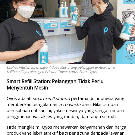
Usaha rintisian ini melayani dua ratus orang pelanggan di Apartemen
Kalibata City, ruko agen Pristine Tower Lotus. Foto: Qyos.
Smart Refill Station: Pelanggan Tidak Perlu
Menyentuh Mesin
Qyos adalah
smart refill station
pertama di Indonesia yang
memberikan pengalaman
zero waste
baru. Nilai tambah
perusahaan rintisan ini, yakni mesinnya yang sangat mudah
penggunaannya, akses yang mudah, dan tanpa sentuh.
Firda mengklaim, Qyos menawarkan kenyamanan dan harga
produk yang lebih atraktif bagi pengguna daripada layanan