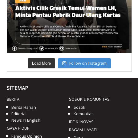
Follow on Instagram
Load More
SITEMAP
BERITA
SOSOK & KOMUNITAS
Berita Harian
Sosok
Editorial
Komunitas
News In English
IDE & INOVASI
GAYA HIDUP
RAGAM HAYATI
Famous Opinion
Flora