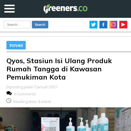
Search
Inovasi
Qyos, Stasiun Isi Ulang Produk
Rumah Tangga di Kawasan
Pemukiman Kota
Diposting pada 7 Januari 2021
0 Comments
Reading time:
4
menit