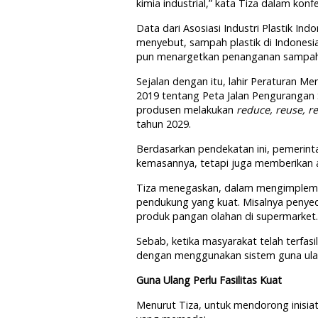
kimia industrial,” kata Tiza dalam konf
Data dari Asosiasi Industri Plastik In
menyebut, sampah plastik di Indonesi
pun menargetkan penanganan sampah p
Sejalan dengan itu, lahir Peraturan 
2019 tentang Peta Jalan Pengurangan
produsen melakukan
reduce, reuse, re
tahun 2029.
Berdasarkan pendekatan ini, pemerin
kemasannya, tetapi juga memberikan al
Tiza menegaskan, dalam mengimplementa
pendukung yang kuat. Misalnya penyedi
produk pangan olahan di supermarket.
Sebab, ketika masyarakat telah terfa
dengan menggunakan sistem guna ula
Guna Ulang Perlu Fasilitas Kuat
Menurut Tiza, untuk mendorong inisi