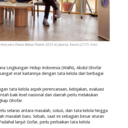
ensi pers Pawai Bebas Plastik 2023 di Jakarta, Kamis (27/7). Foto:
a Lingkungan Hidup Indonesia (Walhi), Abdul Ghofar
sangat erat kaitannya dengan tata kelola dari berbagai
gan tata kelola aspek perencanaan, kebijakan, evaluasi
ntah baik level nasional dan daerah perlu melakukan
ngkap Ghofar.
rlu selaras antara masalah, solusi, dan tata kelola hingga
h masalah baru. Sebab, saat ini sebagian besar aturan
adahal lanjut Gofar, perlu perbaikan tata kelola