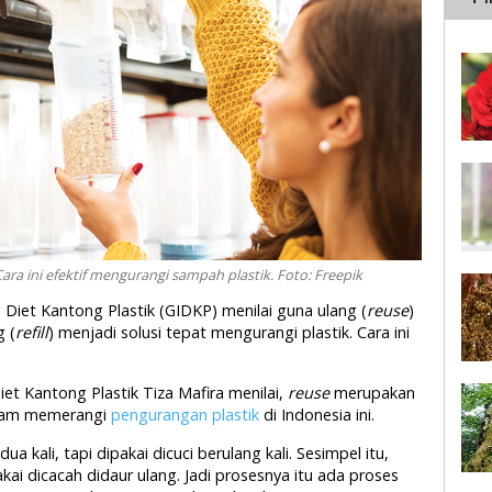
ra ini efektif mengurangi sampah plastik. Foto: Freepik
 Diet Kantong Plastik (GIDKP) menilai guna ulang (
reuse
)
g (
refill
) menjadi solusi tepat mengurangi plastik. Cara ini
iet Kantong Plastik Tiza Mafira menilai,
reuse
merupakan
dalam memerangi
pengurangan plastik
di Indonesia ini.
a kali, tapi dipakai dicuci berulang kali. Sesimpel itu,
ai dicacah didaur ulang. Jadi prosesnya itu ada proses