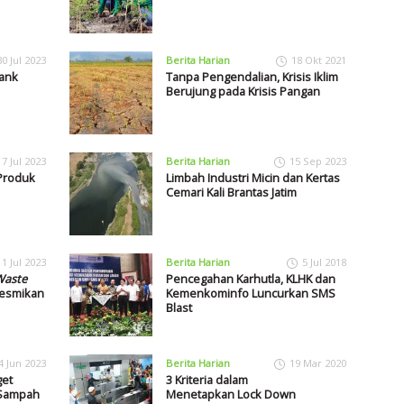
30 Jul 2023
Berita Harian
18 Okt 2021
Bank
Tanpa Pengendalian, Krisis Iklim
Berujung pada Krisis Pangan
17 Jul 2023
Berita Harian
15 Sep 2023
Produk
Limbah Industri Micin dan Kertas
Cemari Kali Brantas Jatim
11 Jul 2023
Berita Harian
5 Jul 2018
aste
Pencegahan Karhutla, KLHK dan
resmikan
Kemenkominfo Luncurkan SMS
Blast
4 Jun 2023
Berita Harian
19 Mar 2020
get
3 Kriteria dalam
 Sampah
Menetapkan Lock Down