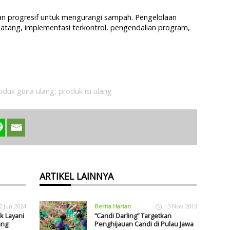
 dan progresif untuk mengurangi sampah. Pengelolaan
atang, implementasi terkontrol, pengendalian program,
oduk guna ulang
,
produk isi ulang
ARTIKEL LAINNYA
2 Jun 2024
Berita Harian
13 Nov 2019
k Layani
“Candi Darling” Targetkan
ang
Penghijauan Candi di Pulau Jawa