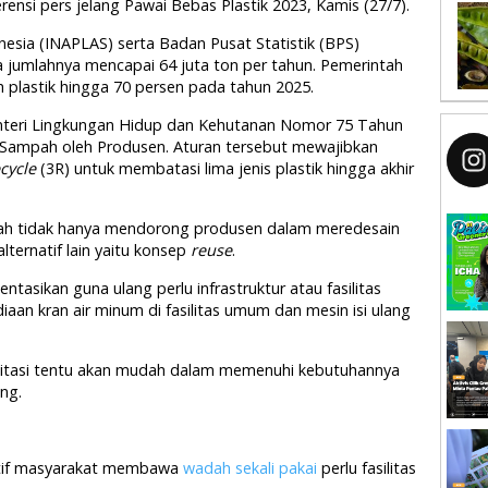
erensi pers jelang Pawai Bebas Plastik 2023, Kamis (27/7).
donesia (INAPLAS) serta Badan Pusat Statistik (BPS)
a jumlahnya mencapai 64 juta ton per tahun. Pemerintah
lastik hingga 70 persen pada tahun 2025.
Menteri Lingkungan Hidup dan Kehutanan Nomor 75 Tahun
 Sampah oleh Produsen. Aturan tersebut mewajibkan
cycle
(3R) untuk membatasi lima jenis plastik hingga akhir
tah tidak hanya mendorong produsen dalam meredesain
ternatif lain yaitu konsep
reuse
.
sikan guna ulang perlu infrastruktur atau fasilitas
aan kran air minum di fasilitas umum dan mesin isi ulang
silitasi tentu akan mudah dalam memenuhi kebutuhannya
ng.
atif masyarakat membawa
wadah sekali pakai
perlu fasilitas