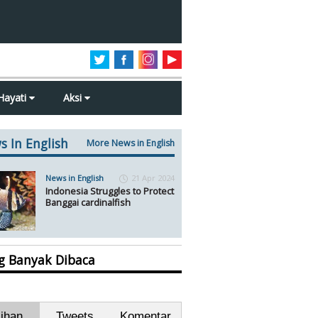
Hayati
Aksi
s In English
More News in English
News in English
21 Apr 2024
Indonesia Struggles to Protect
Banggai cardinalfish
ng Banyak Dibaca
lihan
Tweets
Komentar