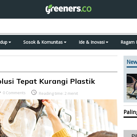
idup
Sosok & Komunitas
Ide & Inovasi
Ragam 
New
lusi Tepat Kurangi Plastik
0 Comments
Reading time:
2
menit
Pali
Pi