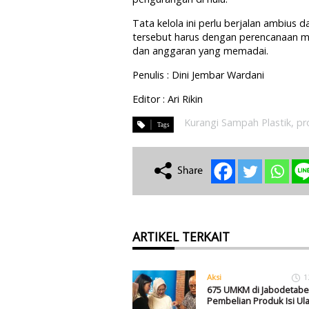
Tata kelola ini perlu berjalan ambius
tersebut harus dengan perencanaan m
dan anggaran yang memadai.
Penulis : Dini Jembar Wardani
Editor : Ari Rikin
Kurangi Sampah Plastik
,
pr
ARTIKEL TERKAIT
Aksi
1
675 UMKM di Jabodetabe
Pembelian Produk Isi Ul