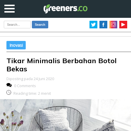
Search
Inovasi
Tikar Minimalis Berbahan Botol
Bekas
Diposting pada 24 Juni 2020
0 Comments
Reading time:
2
menit