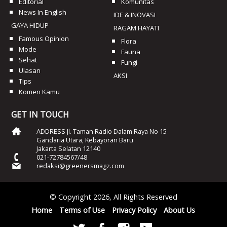
Editorial
Komunitas
News In English
IDE & INOVASI
GAYA HIDUP
RAGAM HAYATI
Famous Opinion
Flora
Mode
Fauna
Sehat
Fungi
Ulasan
AKSI
Tips
Komen Kamu
GET IN TOUCH
ADDRESS Jl. Taman Radio Dalam Raya No 15
Gandaria Utara, Kebayoran Baru
Jakarta Selatan 12140
021-72784567/48
redaksi@greenersmagz.com
© Copyright 2026, All Rights Reserved
Home
Terms of Use
Privacy Policy
About Us