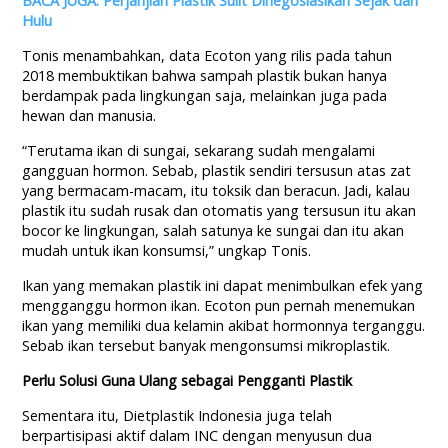
BACA JUGA: Perjanjian Plastik Sulit Dinegosiasikan Sejak dari
Hulu
Tonis menambahkan, data Ecoton yang rilis pada tahun
2018 membuktikan bahwa sampah plastik bukan hanya
berdampak pada lingkungan saja, melainkan juga pada
hewan dan manusia.
“Terutama ikan di sungai, sekarang sudah mengalami
gangguan hormon. Sebab, plastik sendiri tersusun atas zat
yang bermacam-macam, itu toksik dan beracun. Jadi, kalau
plastik itu sudah rusak dan otomatis yang tersusun itu akan
bocor ke lingkungan, salah satunya ke sungai dan itu akan
mudah untuk ikan konsumsi,” ungkap Tonis.
Ikan
yang
memakan
plastik ini
dapat
menimbulkan
efek
yang
mengganggu
hormon
ikan
. Ecoton pun pernah menemukan
ikan yang memiliki dua kelamin akibat hormonnya terganggu.
Sebab ikan tersebut banyak mengonsumsi mikroplastik.
Perlu Solusi Guna Ulang sebagai Pengganti Plastik
Sementara itu, Dietplastik Indonesia juga telah
berpartisipasi aktif dalam INC dengan menyusun dua