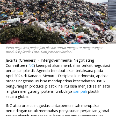
Perlu negosiasi perjanjian plastik untuk mengatur pengurangan
produksi plastik. Foto: Dini Jembar Wardani
Jakarta (Greeners) – Intergovernmental Negotiating
Committee (
INC
) keempat akan membahas terkait negosiasi
perjanjian plastik. Agenda tersebut akan terlaksana pada
April 2024 di Kanada. Menurut Dietplastik Indonesia, apabila
proses negosiasi ini bisa mendapatkan kesepakatan untuk
pengurangan produksi plastik, hal itu bisa menjadi salah satu
langkah mengurangi potensi timbulnya
sampah
plastik
secara global.
INC atau proses negosiasi antarpemerintah merupakan
perundingan untuk membahas penyusunan perjanjian global
terkait plastik. Perjanjian ini bertujuan untuk menciptakan