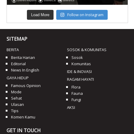
Follow on Instagram
Load More
SITEMAP
BERITA
SOSOK & KOMUNITAS
Berita Harian
Sosok
Editorial
Komunitas
News In English
IDE & INOVASI
GAYA HIDUP
RAGAM HAYATI
Famous Opinion
Flora
Mode
Fauna
Sehat
Fungi
Ulasan
AKSI
Tips
Komen Kamu
GET IN TOUCH