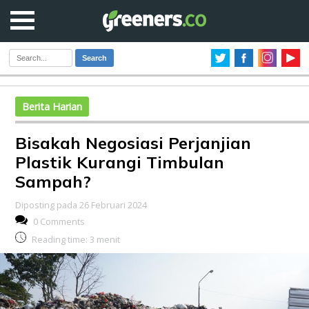
Search
Berita Harian
Bisakah Negosiasi Perjanjian
Plastik Kurangi Timbulan
Sampah?
Diposting pada 26 Februari 2024
0 Comments
Reading time:
3
menit