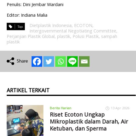
Penulis: Dini Jembar Wardani
Editor: Indiana Malia
Dietplastik Indonesia
,
ECOTON
,
Intergovernmental Negotiating Committee
,
Perjanjian Plastik Global
,
plastik
,
Polusi Plastik
,
sampah
plastik
ARTIKEL TERKAIT
Berita Harian
13 Apr 2026
Riset Ecoton Ungkap
Mikroplastik dalam Darah, Air
Ketuban, dan Sperma