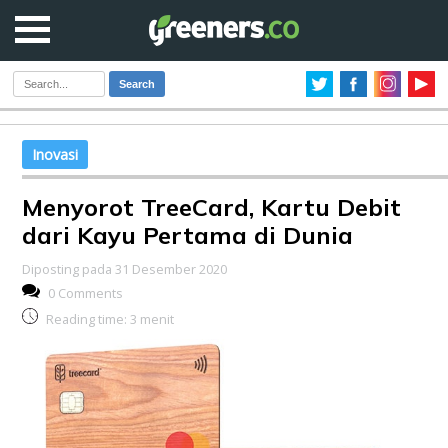
Search
Inovasi
Menyorot TreeCard, Kartu Debit
dari Kayu Pertama di Dunia
Diposting pada 31 Desember 2020
0 Comments
Reading time:
3
menit