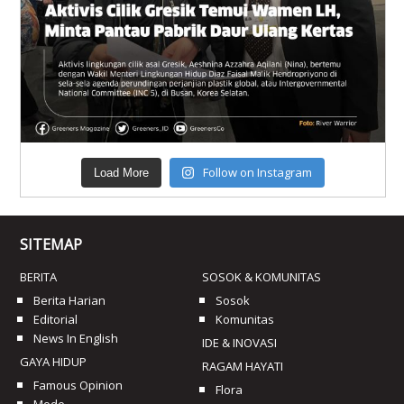
Follow on Instagram
Load More
SITEMAP
BERITA
SOSOK & KOMUNITAS
Berita Harian
Sosok
Editorial
Komunitas
News In English
IDE & INOVASI
GAYA HIDUP
RAGAM HAYATI
Famous Opinion
Flora