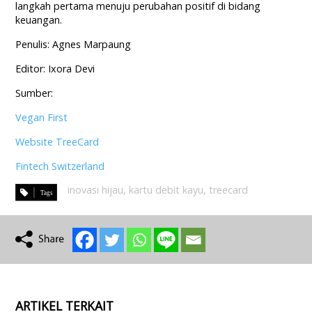
langkah pertama menuju perubahan positif di bidang
keuangan.
Penulis: Agnes Marpaung
Editor: Ixora Devi
Sumber:
Vegan First
Website TreeCard
Fintech Switzerland
inovasi hijau
,
kartu debit kayu
,
treecard
ARTIKEL TERKAIT