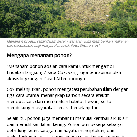
Menanam produk segar dalam sistem wanatani juga memberikan makanan
dan pendapatan bagi masyarakat lokal. Foto: Shutterstock.
Mengapa menanam pohon?
“Menanam pohon adalah cara kami untuk mengambil
tindakan langsung,” kata Cox, yang juga terinspirasi oleh
aktivis lingkungan David Attenborough.
Cox melanjutkan, pohon mengatasi perubahan iklim dengan
tiga cara utama: menangkap karbon secara efektif,
menciptakan, dan memulihkan habitat hewan, serta
mendukung masyarakat secara berkelanjutan.
Selain itu, pohon juga membantu memulai kembali siklus air
dan memulihkan lahan kering. Pohon pun bekerja sebagai
pelindung keanekaragaman hayati, menciptakan, dan
melestarikan habitat spesies hewan yang terancam punah.