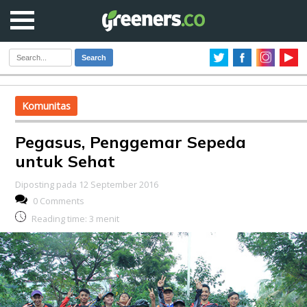
Search
Komunitas
Pegasus, Penggemar Sepeda
untuk Sehat
Diposting pada 12 September 2016
0 Comments
Reading time:
3
menit