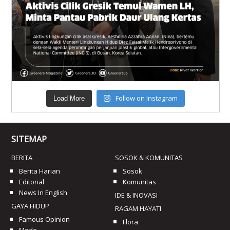
Follow on Instagram
Load More
SITEMAP
BERITA
SOSOK & KOMUNITAS
Berita Harian
Sosok
Editorial
Komunitas
News In English
IDE & INOVASI
GAYA HIDUP
RAGAM HAYATI
Famous Opinion
Flora