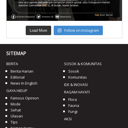
Follow on Instagram
Load More
SITEMAP
BERITA
SOSOK & KOMUNITAS
Berita Harian
Sosok
Editorial
Komunitas
News In English
IDE & INOVASI
GAYA HIDUP
RAGAM HAYATI
Famous Opinion
Flora
Mode
Fauna
Sehat
Fungi
Ulasan
AKSI
Tips
Komen Kamu