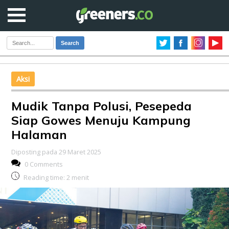
Search
Aksi
Mudik Tanpa Polusi, Pesepeda
Siap Gowes Menuju Kampung
Halaman
Diposting pada 29 Maret 2025
0 Comments
Reading time:
2
menit