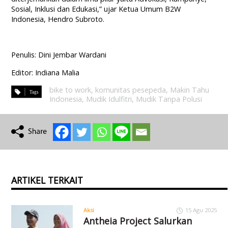
Sosial, Inklusi dan Edukasi,” ujar Ketua Umum B2W
Indonesia, Hendro Subroto.
Penulis: Dini Jembar Wardani
Editor: Indiana Malia
bike to work
,
komunitas pesepeda
,
Makin Tahu
Indonesia
,
Mudik Idulfitri
,
Mudik Tanpa Polusi
ARTIKEL TERKAIT
Aksi
15 Agu 2025
Antheia Project Salurkan