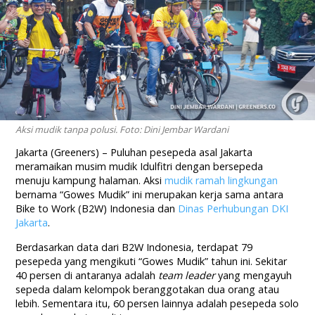
Aksi mudik tanpa polusi. Foto: Dini Jembar Wardani
Jakarta (Greeners) – Puluhan pesepeda asal Jakarta
meramaikan musim mudik Idulfitri dengan bersepeda
menuju kampung halaman. Aksi
mudik ramah lingkungan
bernama “Gowes Mudik” ini merupakan kerja sama antara
Bike to Work (B2W) Indonesia dan
Dinas Perhubungan DKI
Jakarta
.
Berdasarkan data dari B2W Indonesia, terdapat 79
pesepeda yang mengikuti “Gowes Mudik” tahun ini. Sekitar
40 persen di antaranya adalah
team leader
yang mengayuh
sepeda dalam kelompok beranggotakan dua orang atau
lebih. Sementara itu, 60 persen lainnya adalah pesepeda solo