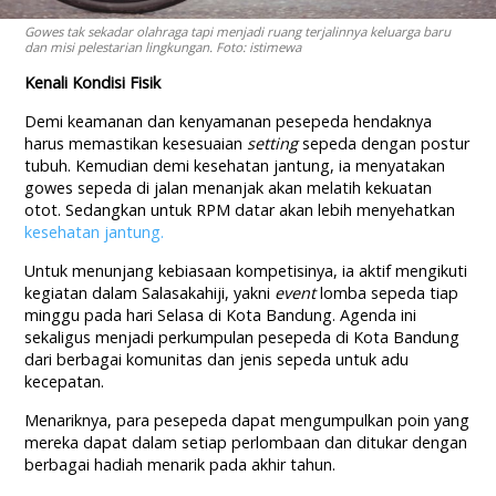
Gowes tak sekadar olahraga tapi menjadi ruang terjalinnya keluarga baru
dan misi pelestarian lingkungan. Foto: istimewa
Kenali Kondisi Fisik
Demi keamanan dan kenyamanan pesepeda hendaknya
harus memastikan kesesuaian
setting
sepeda dengan postur
tubuh. Kemudian demi kesehatan jantung, ia menyatakan
gowes sepeda di jalan menanjak akan melatih kekuatan
otot. Sedangkan untuk RPM datar akan lebih menyehatkan
kesehatan jantung.
Untuk menunjang kebiasaan kompetisinya, ia aktif mengikuti
kegiatan dalam Salasakahiji, yakni
event
lomba sepeda tiap
minggu pada hari Selasa di Kota Bandung. Agenda ini
sekaligus menjadi perkumpulan pesepeda di Kota Bandung
dari berbagai komunitas dan jenis sepeda untuk adu
kecepatan.
Menariknya, para pesepeda dapat mengumpulkan poin yang
mereka dapat dalam setiap perlombaan dan ditukar dengan
berbagai hadiah menarik pada akhir tahun.