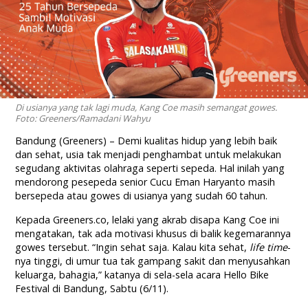
Di usianya yang tak lagi muda, Kang Coe masih semangat gowes.
Foto: Greeners/Ramadani Wahyu
Bandung (Greeners) – Demi kualitas hidup yang lebih baik
dan sehat, usia tak menjadi penghambat untuk melakukan
segudang aktivitas olahraga seperti sepeda. Hal inilah yang
mendorong pesepeda senior Cucu Eman Haryanto masih
bersepeda atau gowes di usianya yang sudah 60 tahun.
Kepada Greeners.co, lelaki yang akrab disapa Kang Coe ini
mengatakan, tak ada motivasi khusus di balik kegemarannya
gowes tersebut. “Ingin sehat saja. Kalau kita sehat,
life time
-
nya tinggi, di umur tua tak gampang sakit dan menyusahkan
keluarga, bahagia,” katanya di sela-sela acara Hello Bike
Festival di Bandung, Sabtu (6/11).