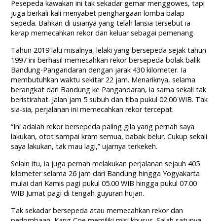
Pesepeda kawakan ini tak sekadar gemar menggowes, tapi
juga berkali-kali menyabet penghargaan lomba balap
sepeda. Bahkan di usianya yang telah lansia tersebut ia
kerap memecahkan rekor dan keluar sebagai pemenang.
Tahun 2019 lalu misalnya, lelaki yang bersepeda sejak tahun
1997 ini berhasil memecahkan rekor bersepeda bolak balik
Bandung-Pangandaran dengan jarak 430 kilometer. Ia
membutuhkan waktu sekitar 22 jam. Menariknya, selama
berangkat dari Bandung ke Pangandaran, ia sama sekali tak
beristirahat. Jalan jam 5 subuh dan tiba pukul 02.00 WIB. Tak
sia-sia, perjalanan ini memecahkan rekor tercepat.
“Ini adalah rekor bersepeda paling gila yang pernah saya
lakukan, otot sampai kram semua, babak belur. Cukup sekali
saya lakukan, tak mau lagi,” ujarnya terkekeh.
Selain itu, ia juga pernah melakukan perjalanan sejauh 405
kilometer selama 26 jam dari Bandung hingga Yogyakarta
mulai dari Kamis pagi pukul 05.00 WIB hingga pukul 07.00
WIB Jumat pagi di tengah guyuran hujan.
Tak sekadar bersepeda atau memecahkan rekor dan
perlombaan, Kang Coe memiliki misi khusus. Salah satunya