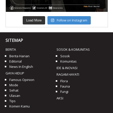
Follow on Instagram
Load More
SITEMAP
BERITA
SOSOK & KOMUNITAS
Berita Harian
Sosok
Editorial
Komunitas
News In English
IDE & INOVASI
GAYA HIDUP
RAGAM HAYATI
Famous Opinion
Flora
Mode
Fauna
Sehat
Fungi
Ulasan
AKSI
Tips
Komen Kamu