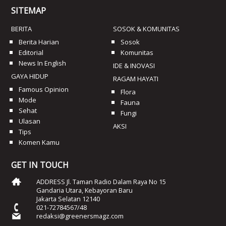
SITEMAP
BERITA
SOSOK & KOMUNITAS
Berita Harian
Sosok
Editorial
Komunitas
News In English
IDE & INOVASI
GAYA HIDUP
RAGAM HAYATI
Famous Opinion
Flora
Mode
Fauna
Sehat
Fungi
Ulasan
AKSI
Tips
Komen Kamu
GET IN TOUCH
ADDRESS Jl. Taman Radio Dalam Raya No 15
Gandaria Utara, Kebayoran Baru
Jakarta Selatan 12140
021-72784567/48
redaksi@greenersmagz.com