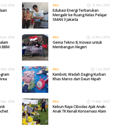
15 Jul 2026
Aksi
31 Mei 2025
laan
Edukasi Energi Terbarukan
Mengalir ke Ruang Kelas Pelajar
SMAN 3 Jakarta
8 Jun 2026
Aksi
22 Nov 2016
dalam
Gema Tekno 8, Inovasi untuk
i BBM
Membangun Negeri
2 Mei 2026
Aksi
1 Jul 2023
ogram
Kamboti, Wadah Daging Kurban
Area
Khas Maros dari Daun Nipah
8 Apr 2026
Aksi
19 Mar 2022
ank
Kebun Raya Cibodas Ajak Anak-
chet
Anak TK Kenali Konservasi Alam