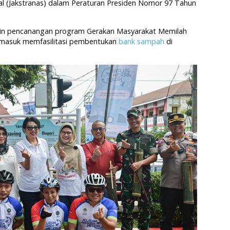
al (Jakstranas) dalam Peraturan Presiden Nomor 97 Tahun
ain pencanangan program Gerakan Masyarakat Memilah
ermasuk memfasilitasi pembentukan
bank sampah
di