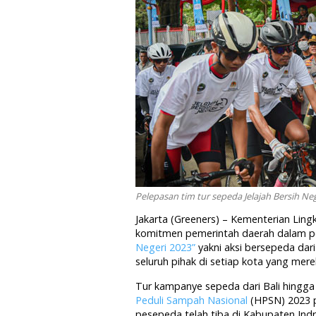
Pelepasan tim tur sepeda Jelajah Bersih Ne
Jakarta (Greeners) – Kementerian Li
komitmen pemerintah daerah dalam p
Negeri 2023”
yakni aksi bersepeda dari
seluruh pihak di setiap kota yang mer
Tur kampanye sepeda dari Bali hingga
Peduli Sampah Nasional
(HPSN) 2023 p
pesepeda telah tiba di Kabupaten In