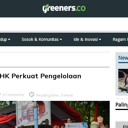
idup
Sosok & Komunitas
Ide & Inovasi
Ragam 
New
LHK Perkuat Pengelolaan
0 Comments
Reading time:
3
menit
Pali
Pi