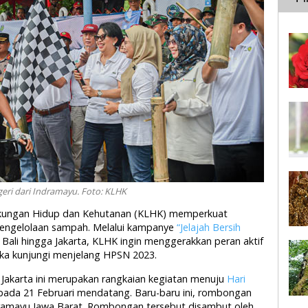
geri dari Indramayu. Foto: KLHK
ngkungan Hidup dan Kehutanan (KLHK) memperkuat
engelolaan sampah. Melalui kampanye
“Jelajah Bersih
 Bali hingga Jakarta, KLHK ingin menggerakkan peran aktif
eka kunjungi menjelang HPSN 2023.
 Jakarta ini merupakan rangkaian kegiatan menuju
Hari
ada 21 Februari mendatang. Baru-baru ini, rombongan
dramayu Jawa Barat. Rombongan tersebut disambut oleh