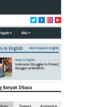
Hayati
Aksi
s In English
More News in English
News in English
21 Apr 2024
Indonesia Struggles to Protect
Banggai cardinalfish
ng Banyak Dibaca
lihan
Tweets
Komentar