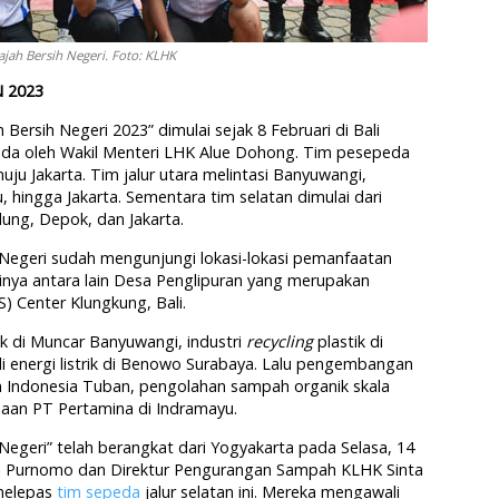
ajah Bersih Negeri. Foto: KLHK
N 2023
Bersih Negeri 2023” dimulai sejak 8 Februari di Bali
a oleh Wakil Menteri LHK Alue Dohong. Tim pesepeda
uju Jakarta. Tim jalur utara melintasi Banyuwangi,
 hingga Jakarta. Sementara tim selatan dimulai dari
ung, Depok, dan Jakarta.
ih Negeri sudah mengunjungi lokasi-lokasi pemanfaatan
sinya antara lain Desa Penglipuran yang merupakan
Center Klungkung, Bali.
ik di Muncar Banyuwangi, industri
recycling
plastik di
 energi listrik di Benowo Surabaya. Lalu pengembangan
 Indonesia Tuban, pengolahan sampah organik skala
naan PT Pertamina di Indramayu.
 Negeri” telah berangkat dari Yogyakarta pada Selasa, 14
udi Purnomo dan Direktur Pengurangan Sampah KLHK Sinta
melepas
tim sepeda
jalur selatan ini. Mereka mengawali