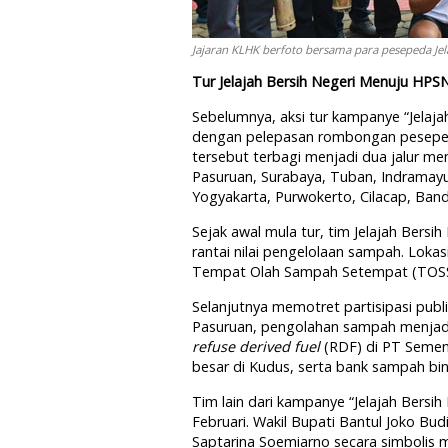
Jajaran KLHK berfoto bersama para pesepeda Jel
Tur Jelajah Bersih Negeri Menuju HPS
Sebelumnya, aksi tur kampanye “Jelajah 
dengan pelepasan rombongan peseped
tersebut terbagi menjadi dua jalur men
Pasuruan, Surabaya, Tuban, Indramayu,
Yogyakarta, Purwokerto, Cilacap, Band
Sejak awal mula tur, tim Jelajah Bers
rantai nilai pengelolaan sampah. Loka
Tempat Olah Sampah Setempat (TOSS) 
Selanjutnya memotret partisipasi publ
Pasuruan, pengolahan sampah menjadi
refuse derived fuel
(RDF) di PT Semen
besar di Kudus, serta bank sampah bi
Tim lain dari kampanye “Jelajah Bersih
Februari. Wakil Bupati Bantul Joko B
Saptarina Soemiarno secara simbolis 