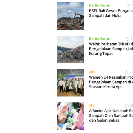
Berita Harian
PSEL Bali Geser Pengelo
Sampah dari Hulu
Berita Harian
1
Walhi: Pelibatan TNI AD 
Pengelolaan Sampah Jad
Kurang Tepat
Aksi
2
Wamen LH Resmikan Pr
Pengelolaan Sampah di 
Stasiun Kereta Api
Aksi
2
Alfamidi Ajak Nasabah B
Sampah Olah Sampah Sa
dan Galon Bekas