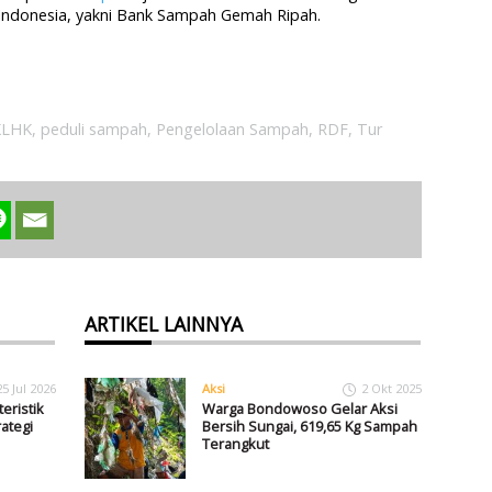
Indonesia, yakni Bank Sampah Gemah Ripah.
KLHK
,
peduli sampah
,
Pengelolaan Sampah
,
RDF
,
Tur
ARTIKEL LAINNYA
25 Jul 2026
Aksi
2 Okt 2025
eristik
Warga Bondowoso Gelar Aksi
ategi
Bersih Sungai, 619,65 Kg Sampah
Terangkut