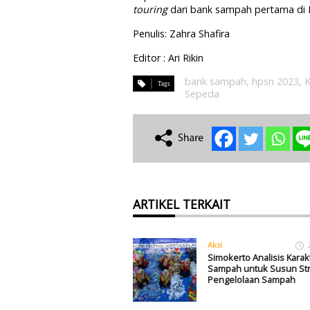
touring
dari bank sampah pertama di 
Penulis: Zahra Shafira
Editor : Ari Rikin
bank sampah
,
hpsn 2023
,
Sepeda
ARTIKEL TERKAIT
Aksi
Simokerto Analisis Karakt
Sampah untuk Susun Str
Pengelolaan Sampah