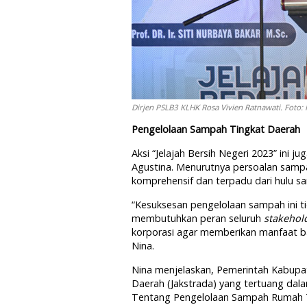
Dirjen PSLB3 KLHK Rosa Vivien Ratnawati. Foto:
Pengelolaan Sampah Tingkat Daerah
Aksi “Jelajah Bersih Negeri 2023” ini
Agustina. Menurutnya persoalan sam
komprehensif dan terpadu dari hulu sam
“Kesuksesan pengelolaan sampah ini ti
membutuhkan peran seluruh
stakehol
korporasi agar memberikan manfaat ba
Nina.
Nina menjelaskan, Pemerintah Kabupa
Daerah (Jakstrada) yang tertuang da
Tentang Pengelolaan Sampah Rumah T