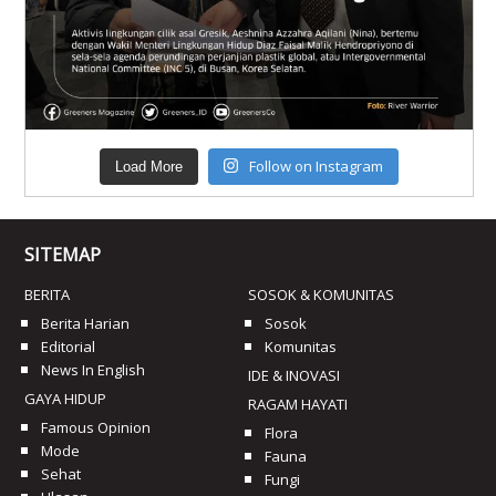
Follow on Instagram
Load More
SITEMAP
BERITA
SOSOK & KOMUNITAS
Berita Harian
Sosok
Editorial
Komunitas
News In English
IDE & INOVASI
GAYA HIDUP
RAGAM HAYATI
Famous Opinion
Flora
Mode
Fauna
Sehat
Fungi