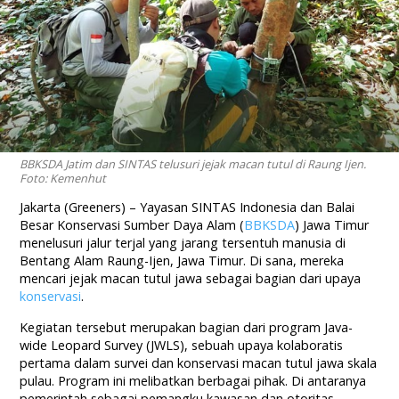
BBKSDA Jatim dan SINTAS telusuri jejak macan tutul di Raung Ijen.
Foto: Kemenhut
Jakarta (Greeners) – Yayasan SINTAS Indonesia dan Balai
Besar Konservasi Sumber Daya Alam (
BBKSDA
) Jawa Timur
menelusuri jalur terjal yang jarang tersentuh manusia di
Bentang Alam Raung-Ijen, Jawa Timur. Di sana, mereka
mencari jejak macan tutul jawa sebagai bagian dari upaya
konservasi
.
Kegiatan tersebut merupakan bagian dari program Java-
wide Leopard Survey (JWLS), sebuah upaya kolaboratis
pertama dalam survei dan konservasi macan tutul jawa skala
pulau. Program ini melibatkan berbagai pihak. Di antaranya
pemerintah sebagai pemangku kawasan dan otoritas