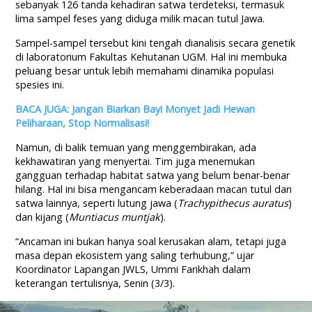
sebanyak 126 tanda kehadiran satwa terdeteksi, termasuk
lima sampel feses yang diduga milik macan tutul Jawa.
Sampel-sampel tersebut kini tengah dianalisis secara genetik
di laboratorium Fakultas Kehutanan UGM. Hal ini membuka
peluang besar untuk lebih memahami dinamika populasi
spesies ini.
BACA JUGA: Jangan Biarkan Bayi Monyet Jadi Hewan
Peliharaan, Stop Normalisasi!
Namun, di balik temuan yang menggembirakan, ada
kekhawatiran yang menyertai. Tim juga menemukan
gangguan terhadap habitat satwa yang belum benar-benar
hilang. Hal ini bisa mengancam keberadaan macan tutul dan
satwa lainnya, seperti lutung jawa (
Trachypithecus auratus
)
dan kijang (
Muntiacus muntjak
).
“Ancaman ini bukan hanya soal kerusakan alam, tetapi juga
masa depan ekosistem yang saling terhubung,” ujar
Koordinator Lapangan JWLS, Ummi Farikhah dalam
keterangan tertulisnya, Senin (3/3).