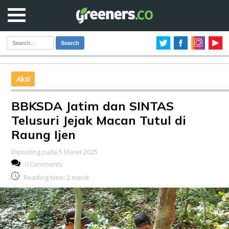
Search
Aksi
BBKSDA Jatim dan SINTAS
Telusuri Jejak Macan Tutul di
Raung Ijen
Diposting pada 5 Maret 2025
0 Comments
Reading time:
2
menit