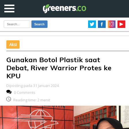
Search
Aksi
Gunakan Botol Plastik saat
Debat, River Warrior Protes ke
KPU
Diposting pada 31 Januari 2024
0 Comments
Reading time:
2
menit