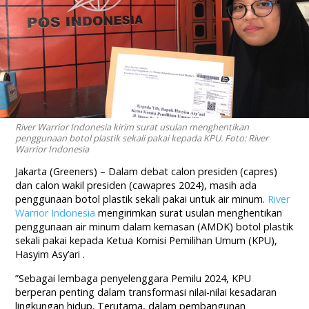
River Warrior Indonesia kirim surat usulan menghentikan
penggunaan botol plastik sekali pakai kepada KPU. Foto: River
Warrior Indonesia
Jakarta (Greeners) –
Dalam
debat
calon
presiden
(capres)
dan
calon
wakil
presiden
(cawapres 2024), masih ada
penggunaan
botol
plastik
sekali
pakai
untuk
air
minum
.
River
Warrior Indonesia
mengirimkan surat usulan menghentikan
penggunaan air minum dalam kemasan (AMDK) botol plastik
sekali pakai kepada Ketua Komisi Pemilihan Umum (KPU),
Hasyim Asy’ari .
”Sebagai lembaga penyelenggara Pemilu 2024, KPU
berperan penting dalam transformasi nilai-nilai kesadaran
lingkungan hidup. Terutama, dalam pembangunan