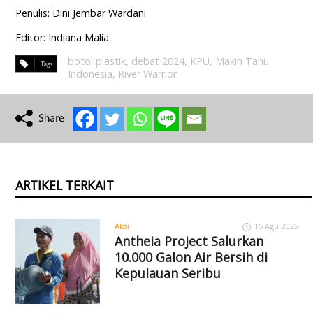
Penulis: Dini Jembar Wardani
Editor: Indiana Malia
botol plastik
,
debat 2024
,
KPU
,
Makin Tahu
Indonesia
,
River Warrior
ARTIKEL TERKAIT
Aksi
15 Agu 2025
Antheia Project Salurkan
10.000 Galon Air Bersih di
Kepulauan Seribu