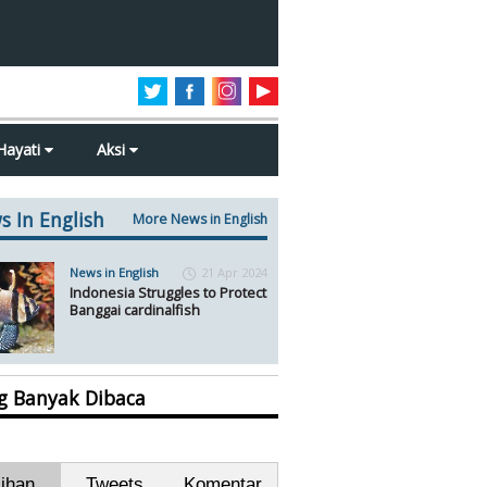
Hayati
Aksi
s In English
More News in English
News in English
21 Apr 2024
Indonesia Struggles to Protect
Banggai cardinalfish
ng Banyak Dibaca
lihan
Tweets
Komentar