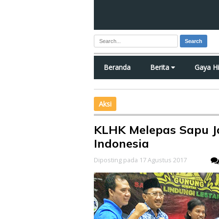
Search
Beranda
Berita
Gaya H
Aksi
KLHK Melepas Sapu J
Indonesia
Diposting pada 17 Agustus 2017