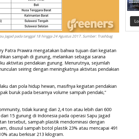
Lo
pu Jagad pada tanggal 18 hingga 24 Agustus 2017. Sumber: Trashbag
ry Patra Prawira mengatakan bahwa tujuan dari kegiatan
ihkan sampah di gunung, melainkan sebagai sarana
aku aktivitas pendakian gunung. Menurutnya, sejumlah
munculan seiring dengan meningkatnya aktivitas pendakian
ilaku dan pola hidup hewan, masifnya kegiatan pendakian
ampak buruk pada besarnya volume sampah pendaki,”
unity, tidak kurang dari 2,4 ton atau lebih dari 600
dari 15 gunung di Indonesia pada operasi Sapu Jagad
atan tersebut, sampah plastik mendominasi dengan
ram, disusul sampah botol plastik 23% atau mencapai 491
0% atau berkisar 213 kilogram.