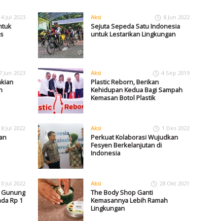
4 Jul 2023
Aksi
8 Jun 2022
ntuk
Sejuta Sepeda Satu Indonesia
s
untuk Lestarikan Lingkungan
7 Jun 2023
Aksi
4 Sep 2019
kian
Plastic Reborn, Berikan
h
Kehidupan Kedua Bagi Sampah
Kemasan Botol Plastik
18 Jul 2022
Aksi
1 Des 2022
gan
Perkuat Kolaborasi Wujudkan
Fesyen Berkelanjutan di
Indonesia
10 Jul 2022
Aksi
28 Okt 2021
i Gunung
The Body Shop Ganti
da Rp 1
Kemasannya Lebih Ramah
Lingkungan