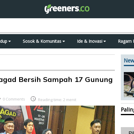
idup
Sosok & Komunitas
Ide & Inovasi
Ragam 
New
agad Bersih Sampah 17 Gunung
0 Comments
Reading time:
2
menit
Pali
Pi