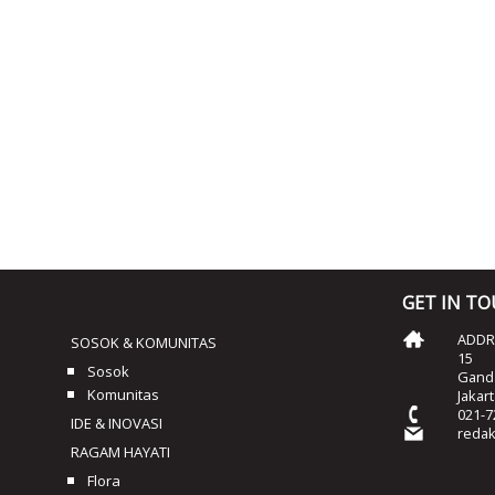
GET IN T
ADDRE
SOSOK & KOMUNITAS
15
Sosok
Ganda
Komunitas
Jakar
021-7
IDE & INOVASI
reda
RAGAM HAYATI
Flora