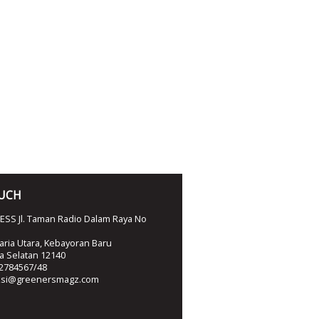
OUCH
SS Jl. Taman Radio Dalam Raya No
ria Utara, Kebayoran Baru
ta Selatan 12140
2784567/48
ksi@greenersmagz.com