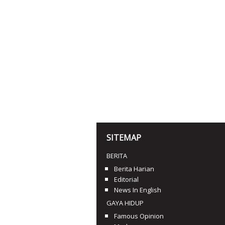
SITEMAP
BERITA
Berita Harian
Editorial
News In English
GAYA HIDUP
Famous Opinion