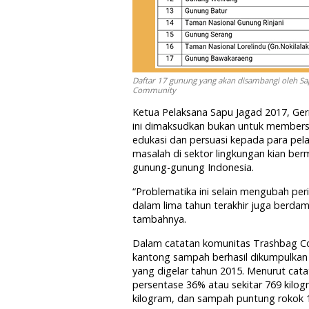
Daftar 17 gunung yang akan disambangi oleh Sa
Community
Ketua Pelaksana Sapu Jagad 2017, Ger
ini dimaksudkan bukan untuk members
edukasi dan persuasi kepada para pel
masalah di sektor lingkungan kian ber
gunung-gunung Indonesia.
“Problematika ini selain mengubah per
dalam lima tahun terakhir juga berd
tambahnya.
Dalam catatan komunitas Trashbag Comm
kantong sampah berhasil dikumpulkan 
yang digelar tahun 2015. Menurut cat
persentase 36% atau sekitar 769 kilog
kilogram, dan sampah puntung rokok 1