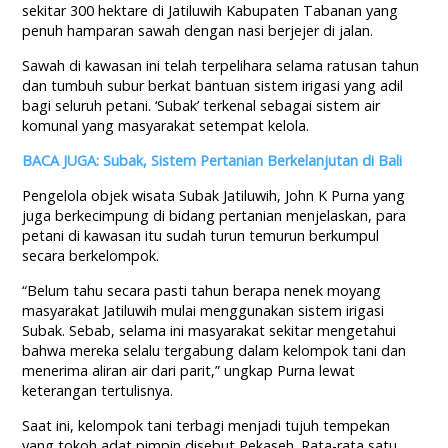
sekitar 300 hektare di Jatiluwih Kabupaten Tabanan yang
penuh hamparan sawah dengan nasi berjejer di jalan.
Sawah di kawasan ini telah terpelihara selama ratusan tahun
dan tumbuh subur berkat bantuan sistem irigasi yang adil
bagi seluruh petani. ‘Subak’ terkenal sebagai sistem air
komunal yang masyarakat setempat kelola.
BACA JUGA: Subak, Sistem Pertanian Berkelanjutan di Bali
Pengelola objek wisata Subak Jatiluwih, John K Purna yang
juga berkecimpung di bidang pertanian menjelaskan, para
petani di kawasan itu sudah turun temurun berkumpul
secara berkelompok.
“Belum tahu secara pasti tahun berapa nenek moyang
masyarakat Jatiluwih mulai menggunakan sistem irigasi
Subak. Sebab, selama ini masyarakat sekitar mengetahui
bahwa mereka selalu tergabung dalam kelompok tani dan
menerima aliran air dari parit,” ungkap Purna lewat
keterangan tertulisnya.
Saat ini, kelompok tani terbagi menjadi tujuh tempekan
yang tokoh adat pimpin disebut Pekaseh. Rata-rata satu