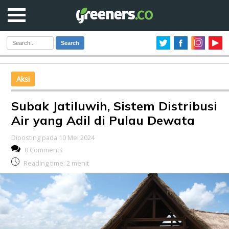
Search
Aksi
Subak Jatiluwih, Sistem Distribusi
Air yang Adil di Pulau Dewata
Diposting pada 10 Mei 2024
0 Comments
Reading time:
2
menit