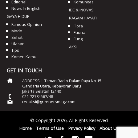
Editorial
Komunitas
News In English
IDE & INOVASI
GAYA HIDUP
RAGAM HAYATI
Famous Opinion
Flora
Mode
Fauna
Sehat
Fungi
Ulasan
AKSI
Tips
Komen Kamu
GET IN TOUCH
ADDRESS Jl. Taman Radio Dalam Raya No 15
Gandaria Utara, Kebayoran Baru
Jakarta Selatan 12140
021-72784567/48
redaksi@greenersmagz.com
© Copyright 2026, All Rights Reserved
Home
Terms of Use
Privacy Policy
About Us