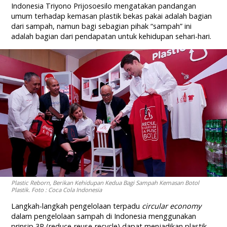
Indonesia Triyono Prijosoesilo mengatakan pandangan
umum terhadap kemasan plastik bekas pakai adalah bagian
dari sampah, namun bagi sebagian pihak “sampah” ini
adalah bagian dari pendapatan untuk kehidupan sehari-hari.
Plastic Reborn, Berikan Kehidupan Kedua Bagi Sampah Kemasan Botol
Plastik. Foto : Coca Cola Indonesia
Langkah-langkah pengelolaan terpadu
circular economy
dalam pengelolaan sampah di Indonesia menggunakan
prinsip 3R (reduce-reuse-recycle) dapat menjadikan plastik