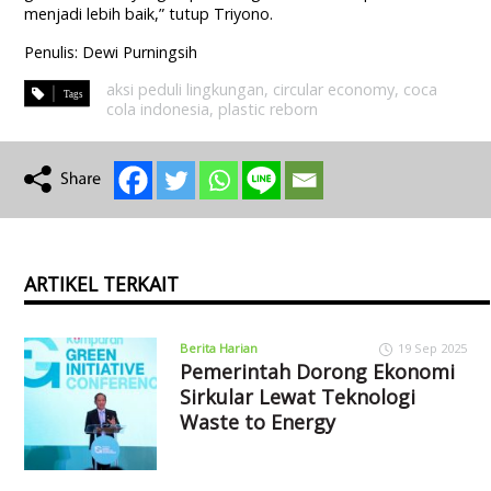
menjadi lebih baik,” tutup Triyono.
Penulis: Dewi Purningsih
aksi peduli lingkungan
,
circular economy
,
coca
cola indonesia
,
plastic reborn
ARTIKEL TERKAIT
Berita Harian
19 Sep 2025
Pemerintah Dorong Ekonomi
Sirkular Lewat Teknologi
Waste to Energy