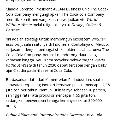
Claudia Lorenzo, President ASEAN Business Unit The Coca-
Cola Company mengungkapkan The Coca-cola Company
memiliki komitmen yang kuat mewujudkan visi
World
Without Waste
melalui tiga pilar yaitu
Design, Collect &
Partner
.
“Ini adalah strategi untuk membangun ekosistem
circular
economy
, salah satunya di Indonesia. Contohnya di Mexico,
kerjasama dengan berbagai stakeholder, salah satunya The
Coca-Cola Company, berhasil mendorong daur ulang
kemasan hingga 74%. Kami meyakini bahwa target
World
Without Waste
di tahun 2030 dapat tercapai dengan baik,”
ujar Claudia pada rilis resmi Coca Cola.
Berdasarkan data dari Kementerian Perindustrian, saat ini
kapasitas terpasang industri kemasan plastik mencapai 2,35
juta ton per tahun. Namun, utilisasinya sebesar 70 persen,
sehingga rata-rata produksi mencapai 1,65 juta ton,
sedangkan penyerapan tenaga kerjanya sekitar 350.000
orang.
Public Affairs and Communications Director
Coca-Cola