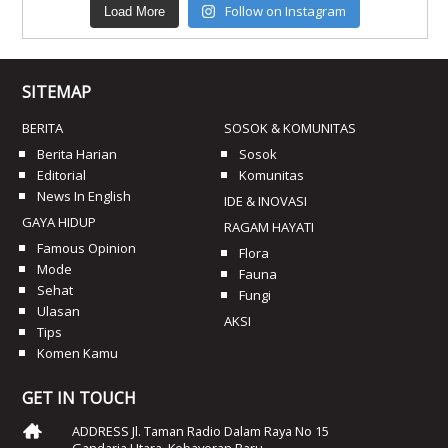
Follow on Instagram
Load More
SITEMAP
BERITA
SOSOK & KOMUNITAS
Berita Harian
Sosok
Editorial
Komunitas
News In English
IDE & INOVASI
GAYA HIDUP
RAGAM HAYATI
Famous Opinion
Flora
Mode
Fauna
Sehat
Fungi
Ulasan
AKSI
Tips
Komen Kamu
GET IN TOUCH
ADDRESS Jl. Taman Radio Dalam Raya No 15
Gandaria Utara, Kebayoran Baru