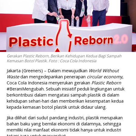
Gerakan Plastic Reborn, Berikan Kehidupan Kedua Bagi Sampah
Kemasan Botol Plastik. Foto : Coca Cola Indonesia
Jakarta (Greeners) – Dalam mewujudkan
World Without
Waste
dan mengedepankan penerapan
circular economy
,
Coca Cola Indonesia menyerukan gerakan
Plastic Reborn
#BeraniMengubah. Sebuah inisiatif peduli lingkungan untuk
berkontribusi dalam mengatasi sampah plastik di dalam
kehidupan sehari-hari dan memberikan kesempatan kedua
kepada kemasan botol plastik untuk didaur ulang.
Jika dilihat dari sudut pandang industri, plastik merupakan
bahan baku yang bernilai ekonomi di dalamnya, sehingga
memiliki nilai manfaat ekonomi tidak hanya untuk industri
tetapi juga untuk masyarakat.