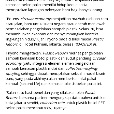
kemasan bekas pakai memiliki hidup kedua serta
menciptakan lapangan pekerjaan baru bagi banyak orang.
“Potensi
circular economy
menjadikan mazhab (sebuah cara
atau jalan) baru untuk suatu negara atau daerah menjawab
permasalahan pengelolaan sampah plastik. Selain itu, bisa
menumbuhkan ekonomi dan menyeimbangkan konteks
lingkungan hidup,” ujar Triyono pada diskusi media
Plastic
Reborn
di Hotel Pullman, Jakarta, Selasa (03/09/2019).
Triyono mengatakan,
Plastic Reborn
melihat pengelolaan
sampah kemasan botol plastik dari sudut pandang
circular
economy
, yaitu integrasi elemen-elemen pengelolaan
sampah kemasan plastik mulai dari
collection-recyling-
upcyling
sehingga dapat menciptakan sebuah model bisnis
baru, yang pada akhirnya akan memberikan nilai pakai
kembali (second life) dari kemasan plastik bekas pakai ini.
“Salah satu hasil penelitian yang dilakukan oleh
Plastic
Reborn
bersama partner mengungkap data bahwa untuk di
kota Jakarta sendiri,
collection rate
untuk plastik botol PET
bekas pakai mencapai 69%,” ujarnya.