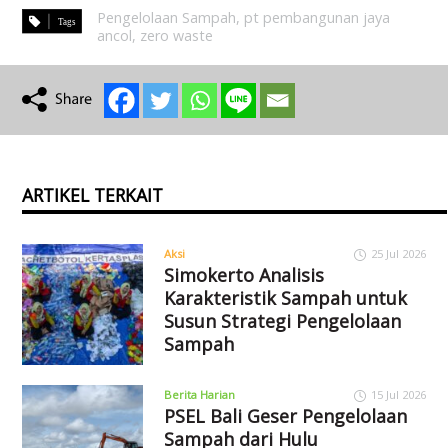
Pengelolaan Sampah
,
pt pembangunan jaya
ancol
,
zero waste
ARTIKEL TERKAIT
Aksi
25 Jul 2026
Simokerto Analisis
Karakteristik Sampah untuk
Susun Strategi Pengelolaan
Sampah
Berita Harian
15 Jul 2026
PSEL Bali Geser Pengelolaan
Sampah dari Hulu