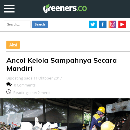
Search
Aksi
Ancol Kelola Sampahnya Secara
Mandiri
Diposting pada 11 Oktober 2017
0 Comments
Reading time:
2
menit