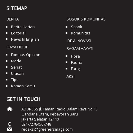
SITEMAP
BERITA
SOSOK & KOMUNITAS
Berita Harian
Sosok
Editorial
Komunitas
News In English
IDE & INOVASI
GAYA HIDUP
RAGAM HAYATI
Famous Opinion
Flora
Mode
Fauna
Sehat
Fungi
Ulasan
AKSI
Tips
Komen Kamu
GET IN TOUCH
ADDRESS Jl. Taman Radio Dalam Raya No 15
Gandaria Utara, Kebayoran Baru
Jakarta Selatan 12140
021-72784567/48
redaksi@greenersmagz.com