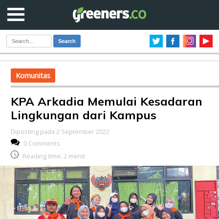
Search
Komunitas
KPA Arkadia Memulai Kesadaran
Lingkungan dari Kampus
Diposting pada 2 September 2022
0 Comments
Reading time:
2
menit