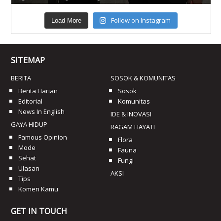
Follow on Instagram
Load More
SITEMAP
BERITA
SOSOK & KOMUNITAS
Berita Harian
Sosok
Editorial
Komunitas
News In English
IDE & INOVASI
GAYA HIDUP
RAGAM HAYATI
Famous Opinion
Flora
Mode
Fauna
Sehat
Fungi
Ulasan
AKSI
Tips
Komen Kamu
GET IN TOUCH