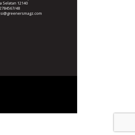
ta Selatan 12140
2784567/48
ksi@greenersmagz.com