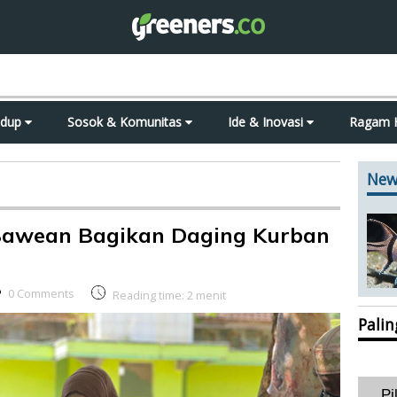
idup
Sosok & Komunitas
Ide & Inovasi
Ragam 
New
Bawean Bagikan Daging Kurban
0 Comments
Reading time:
2
menit
Pali
Pi