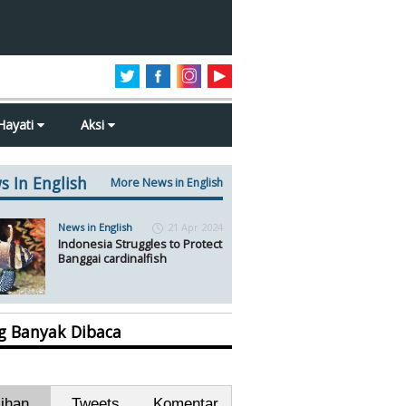
Hayati
Aksi
s In English
More News in English
News in English
21 Apr 2024
Indonesia Struggles to Protect
Banggai cardinalfish
ng Banyak Dibaca
lihan
Tweets
Komentar