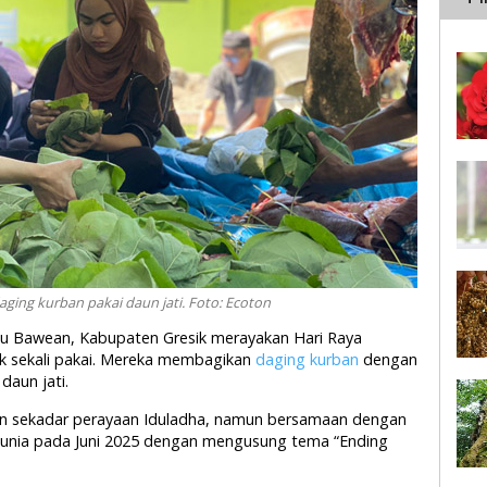
ing kurban pakai daun jati. Foto: Ecoton
lau Bawean, Kabupaten Gresik merayakan Hari Raya
ik sekali pakai. Mereka membagikan
daging kurban
dengan
daun jati.
bukan sekadar perayaan Iduladha, namun bersamaan dengan
dunia pada Juni 2025 dengan mengusung tema “Ending