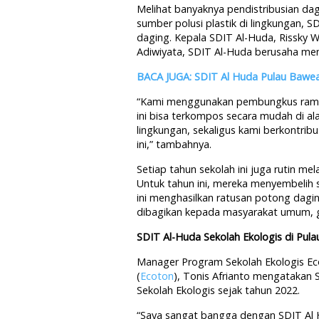
Melihat banyaknya pendistribusian d
sumber polusi plastik di lingkungan,
daging. Kepala SDIT Al-Huda, Rissky 
Adiwiyata, SDIT Al-Huda berusaha meng
BACA JUGA: SDIT Al Huda Pulau Bawean
“Kami menggunakan pembungkus ramah
ini bisa terkompos secara mudah di a
lingkungan, sekaligus kami berkontrib
ini,” tambahnya.
Setiap tahun sekolah ini juga rutin m
Untuk tahun ini, mereka menyembelih 
ini menghasilkan ratusan potong dagi
dibagikan kepada masyarakat umum, gu
SDIT Al-Huda Sekolah Ekologis di Pul
Manager Program Sekolah Ekologis Eco
(
Ecoton
), Tonis Afrianto mengatakan
Sekolah Ekologis sejak tahun 2022.
“Saya sangat bangga dengan SDIT Al 