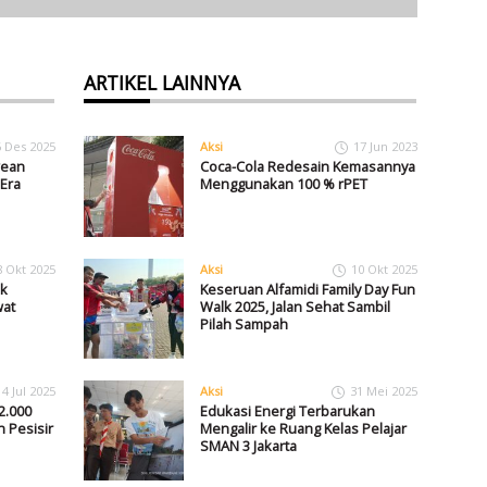
ARTIKEL LAINNYA
6 Des 2025
Aksi
17 Jun 2023
wean
Coca-Cola Redesain Kemasannya
Era
Menggunakan 100 % rPET
8 Okt 2025
Aksi
10 Okt 2025
k
Keseruan Alfamidi Family Day Fun
wat
Walk 2025, Jalan Sehat Sambil
Pilah Sampah
14 Jul 2025
Aksi
31 Mei 2025
2.000
Edukasi Energi Terbarukan
 Pesisir
Mengalir ke Ruang Kelas Pelajar
SMAN 3 Jakarta