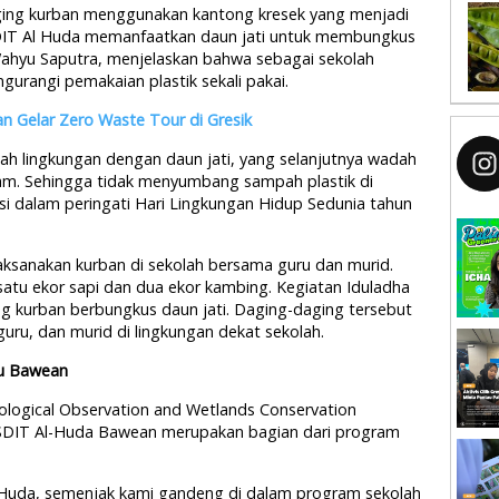
aging kurban menggunakan kantong kresek yang menjadi
 SDIT Al Huda memanfaatkan daun jati untuk membungkus
Wahyu Saputra, menjelaskan bahwa sebagai sekolah
urangi pemakaian plastik sekali pakai.
 Gelar Zero Waste Tour di Gresik
 lingkungan dengan daun jati, yang selanjutnya wadah
lam. Sehingga tidak menyumbang sampah plastik di
usi dalam peringati Hari Lingkungan Hidup Sedunia tahun
elaksanakan kurban di sekolah bersama guru dan murid.
satu ekor sapi dan dua ekor kambing. Kegiatan Iduladha
ng kurban berbungkus daun jati. Daging-daging tersebut
ru, dan murid di lingkungan dekat sekolah.
au Bawean
logical Observation and Wetlands Conservation
 SDIT Al-Huda Bawean merupakan bagian dari program
Huda, semenjak kami gandeng di dalam program sekolah