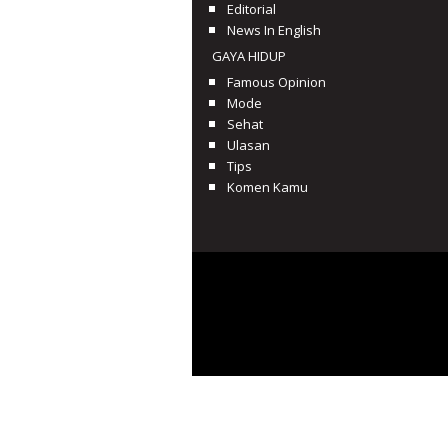
Editorial
News In English
GAYA HIDUP
Famous Opinion
Mode
Sehat
Ulasan
Tips
Komen Kamu