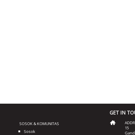
GET IN T
ADDRE
SOSOK & KOMUNITAS
15
Sosok
Ganda