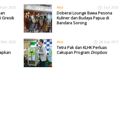
8 Jun 2025
Aksi
3 Jul 2025
ean
Doberai Lounge Bawa Pesona
i Gresik
Kuliner dan Budaya Papua di
Bandara Sorong
2 Mei 2025
Aksi
28 Sep 2017
Tetra Pak dan KLHK Perluas
rapkan
Cakupan Program
Dropbox