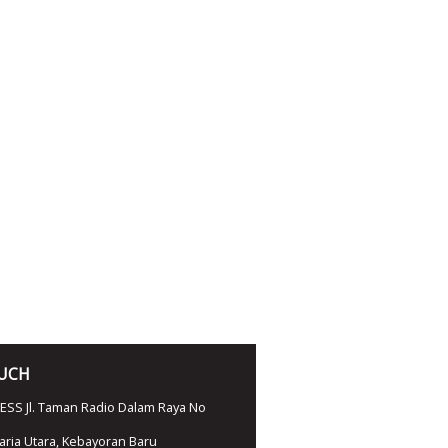
OUCH
SS Jl. Taman Radio Dalam Raya No
ria Utara, Kebayoran Baru