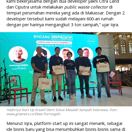
kami bekerjasama dengan dua developer yakni Citra Land
dan Ciputra untuk melakukan
public waste collector
di
tempat perumahan mereka yang ada di Makassar. Dengan 2
developer tersebut kami sudah melayani 600-an rumah
dengan per harinya mengangkut 3 ton sampah,” ujar Iqra.
Hadirnya Start Up Kreatif Demi Solusi Masalah Sampah Indonesia. Foto :
www.greeners.co/Dewi Purningsih
Menurut Iqra, platform start up ini sangat menarik, sebagai
ide bisnis baru yang bisa menumbuhkan bisnis-bisnis sama di