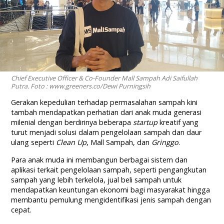
Chief Executive Officer & Co-Founder Mall Sampah Adi Saifullah
Putra. Foto : www.greeners.co/Dewi Purningsih
Gerakan kepedulian terhadap permasalahan sampah kini
tambah mendapatkan perhatian dari anak muda generasi
milenial dengan berdirinya beberapa
startup
kreatif yang
turut menjadi solusi dalam pengelolaan sampah dan daur
ulang seperti
Clean Up
, Mall Sampah, dan
Gringgo
.
Para anak muda ini membangun berbagai sistem dan
aplikasi terkait pengelolaan sampah, seperti pengangkutan
sampah yang lebih terkelola, jual beli sampah untuk
mendapatkan keuntungan ekonomi bagi masyarakat hingga
membantu pemulung mengidentifikasi jenis sampah dengan
cepat.