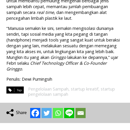
untuk membantu pemulung mengenali berbagai jenis
sampah lebih cepat, memantau jumlah pembuangan
sampah secara
real time
, dan mengembangkan alat
pencegahan limbah plastik ke laut.
“Manusia semakin ke sini, semakin mengisolasi dunianya
sendiri, tapi sosial media yang kita pegang di tangan
(handphone) menjadi tools yang sangat kuat untuk beraksi
dengan yang lain, melakukan sesuatu dengan memegang
yang kita akses ini, untuk lingkungan kita yang lebih baik.
Mungkin itu yang akan
Gringgo
lakukan ke depannya,” ujar
Febri selaku
Chief Technology Officer & Co-Founder
Gringgo
.
Penulis: Dewi Purningsih
Pengelolaan Sampah
,
startup kreatif
,
startup
pengelolaan sampah