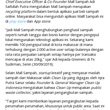
Chief Executive Officer & Co-Founder
Mall Sampah Adi
Saifullah Putra mengatakan Mall Sampah merupakan
recycling platform
dalam bentuk aplikasi jual beli sampah
online. Masyarakat bisa mengunduh aplikasi Malll Sampah ini
di
play store
dan
App store
.
“Jadi Mall Sampah menghubungkan penghasil sampah
seperti rumah tangga dan bisnis kantor dengan pengepul
lokal mengunakan teknologi aplikasi ini. Sekarang kami
memiliki 100 pengepul lokal di kota makassar di mana
terhubung dengan 2.000 active user setiap bulannya dengan
rata-rata penjualan sampah setiap harinya per transaksi
mencapai di atas 20kg,” ujar Adi kepada Greeners di Fx
Sudirman, Senin (30/09/2019).
Selain Mall Sampah,
startup
kreatif yang menyasar maslah
sampah dari Makassar ialah
Clean Up
yang digagas oleh Iqra
Putra Sanur selaku
Founder
&
General Manager Clean Up
Indonesia
mengatakan bahwa
Clean Up
merupakan
public
waste collector
, yakni layanan pengangkutan sampah.
“Target kami memberikan layanan pengangkutan kepada
perumahan-perumahan, khususnya untuk public area. Saat ini