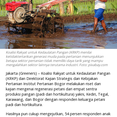
Koalisi Rakyat untuk Kedaulatan Pangan (KRKP) menilai
ketidaktertarikan generasi muda pada pertanian menunjukkan
betapa sektor pertanian tidak memiliki daya tarik yang mampu
mengalahkan sektor lainnya terutama industri. Foto: pixabay.com
Jakarta (Greeners) – Koalisi Rakyat untuk Kedaulatan Pangan
(KRKP) dan Direktorat Kajian Strategis dan Kebijakan
Pertanian Institut Pertanian Bogor melakukan riset dan
kajian mengenai regenerasi petani dari empat sentra
produksi pangan (padi dan hortikultura) yakni, Kediri, Tegal,
Karawang, dan Bogor dengan responden keluarga petani
padi dan hortikultura.
Hasilnya pun cukup mengejutkan, 54 persen responden anak