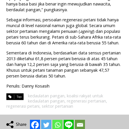
hanya basa basi jika benar ingin mewujudkan nawacita,
berdaulat pangan,” pungkasnya.
Sebagai informasi, persoalan regenerasi petani tidak hanya
muncul di level nasional namun juga global. Secara umum
sektor pertanian mengalami penuaan (
ageing
) dan populasi
petani terus berkurang. Petani di sub-Sahara Afrika rata-rata
berusia 60 tahun dan di Amerika rata-rata berusia 55 tahun.
Sementara di Indonesia, berdasarkan data sensus pertanian
2013 diketahui 61,8 persen petani berusia di atas 45 tahun
dan hanya 12,2 persen saja yang berusia di bawah 35 tahun.
Khusus untuk petani tanaman pangan sebanyak 47,57
persen berusia diatas 50 tahun.
Penulis: Danny Kosasih
kedaulatan pangan
,
koalisi rakyat untuk
kedaulatan pangan
,
regenerasi pertanian
,
regenerasi petani
,
sektor pertanian