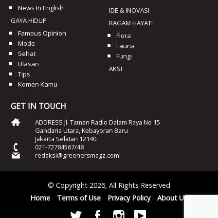
News In English
IDE & INOVASI
GAYA HIDUP
RAGAM HAYATI
Famous Opinion
Flora
Mode
Fauna
Sehat
Fungi
Ulasan
AKSI
Tips
Komen Kamu
GET IN TOUCH
ADDRESS Jl. Taman Radio Dalam Raya No 15
Gandaria Utara, Kebayoran Baru
Jakarta Selatan 12140
021-72784567/48
redaksi@greenersmagz.com
© Copyright 2026, All Rights Reserved
Home
Terms of Use
Privacy Policy
About Us