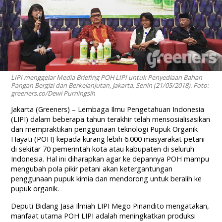
LIPI menggelar Media Briefing POH LIPI untuk Penyediaan Bahan
Pangan Bergizi dan Berkelanjutan, Jakarta, Senin (21/05/2018). Foto:
greeners.co/Dewi Purningsih
Jakarta (Greeners) – Lembaga Ilmu Pengetahuan Indonesia
(LIPI) dalam beberapa tahun terakhir telah mensosialisasikan
dan mempraktikan penggunaan teknologi Pupuk Organik
Hayati (POH) kepada kurang lebih 6.000 masyarakat petani
di sekitar 70 pemerintah kota atau kabupaten di seluruh
Indonesia. Hal ini diharapkan agar ke depannya POH mampu
mengubah pola pikir petani akan ketergantungan
penggunaan pupuk kimia dan mendorong untuk beralih ke
pupuk organik.
Deputi Bidang Jasa Ilmiah LIPI Mego Pinandito mengatakan,
manfaat utama POH LIPI adalah meningkatkan produksi