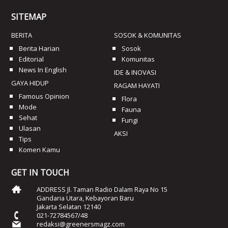
SITEMAP
BERITA
SOSOK & KOMUNITAS
Berita Harian
Sosok
Editorial
Komunitas
News In English
IDE & INOVASI
GAYA HIDUP
RAGAM HAYATI
Famous Opinion
Flora
Mode
Fauna
Sehat
Fungi
Ulasan
AKSI
Tips
Komen Kamu
GET IN TOUCH
ADDRESS Jl. Taman Radio Dalam Raya No 15
Gandaria Utara, Kebayoran Baru
Jakarta Selatan 12140
021-72784567/48
redaksi@greenersmagz.com