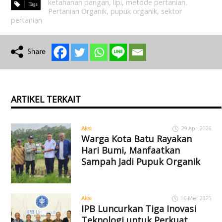
ketahanan pangan
,
lipi
,
metode pertanian
,
Pertanian Organik
,
pupuk organik
,
sektor
pertanian
ARTIKEL TERKAIT
Aksi
29 Apr 2026
Warga Kota Batu Rayakan
Hari Bumi, Manfaatkan
Sampah Jadi Pupuk Organik
Aksi
16 Mei 2025
IPB Luncurkan Tiga Inovasi
Teknologi untuk Perkuat