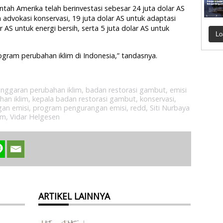
ah Amerika telah berinvestasi sebesar 24 juta dolar AS
advokasi konservasi, 19 juta dolar AS untuk adaptasi
 AS untuk energi bersih, serta 5 juta dolar AS untuk
Lo
ram perubahan iklim di Indonesia,” tandasnya.
anggaran perubahan iklim
,
badan restorasi gambut
,
emisi
han iklim
,
kepala badan restorasi gambut
,
konservasi
,
an emisi
,
program pengurangan emisi
,
redd
,
Siti Nurbaya
im
,
Vidar Helgesen
ARTIKEL LAINNYA