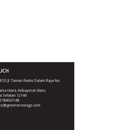
OUCH
SS Jl. Taman Radio Dalam Raya No
ria Utara, Kebayoran Baru
ta Selatan 12140
2784567/48
ksi@greenersmagz.com