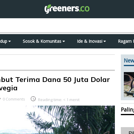
idup
Sosok & Komunitas
Ide & Inovasi
Ragam 
New
but Terima Dana 50 Juta Dolar
wegia
0 Comments
Reading time:
< 1
menit
Pali
Pi