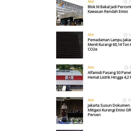
Aksi
2
Blok M Bakal Jadi Perco
Kawasan Rendah Emisi
Aksi
1
Pemadaman Lampu Jakar
Menit Kurangi 60,14 Ton 
CO2e
Aksi
Alfamidi Pasang 30 Panel
Hemat Listrik Hingga 4,2 M
Aksi
2
Jakarta Susun Dokumen 
Mitigasi Kurangi Emisi GR
Persen