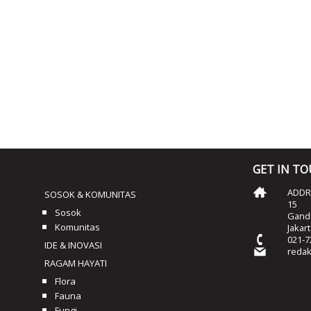
GET IN T
ADDRE
SOSOK & KOMUNITAS
15
Sosok
Ganda
Komunitas
Jakar
021-7
IDE & INOVASI
reda
RAGAM HAYATI
Flora
Fauna
Fungi