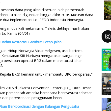
.
besaran dana yang akan diberikan oleh pemerintah
 dana itu akan digunakan hingga akhir 2016. Kucuran dana
ke dua implementasi LoI REDD Indonesia-Norwegia.
 dengan dua kali mekanisme. Teknis detilnya masih akan
arta, Kamis (04/01).
 Badan Restorasi Gambut Tetap Jalan
ngan Hidup Norwegia Vidar Helgesen, usai bertemu
 Kehutanan Siti Nurbaya mengatakan sangat ingin
 persiapan operasi BRG dalam merestorasi lahan
5.
 (Kepala BRG) kemarin untuk membantu BRG beroperasi,”
klim 2016 di Jakarta Convention Center (JCC), Duta Besar
kan pemerintah Amerika berencana berinvestasi sebesar
tan dan perencanaan penggunaan lahan.
Akan Berkoordinasi dengan Kalangan Pengusaha