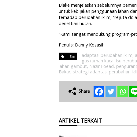
Blake menjelaskan sebelumnya pemerint
untuk kebijakan penggunaan lahan dan 
terhadap perubahan iklim, 19 juta dolar
penelitian hutan.
“Kami sangat mendukung program-prog
Penulis: Danny Kosasih
adaptasi perubahan iklim
,
gas rumah kaca
,
isu peruba
lahan gambut
,
Nazir Foead
,
pengurang
Bakar
,
strategi adaptasi perubahan ikl
ARTIKEL TERKAIT