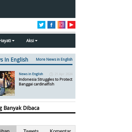
Hayati
Aksi
s In English
More News in English
News in English
21 Apr 2024
Indonesia Struggles to Protect
Banggai cardinalfish
ng Banyak Dibaca
lihan
Tweets
Komentar