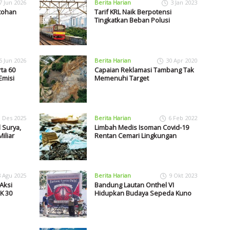
7 Jun 2026
Berita Harian
3 Jan 2023
ntohan
Tarif KRL Naik Berpotensi
Tingkatkan Beban Polusi
6 Jun 2026
Berita Harian
30 Apr 2020
ta 60
Capaian Reklamasi Tambang Tak
Emisi
Memenuhi Target
1 Des 2025
Berita Harian
6 Feb 2022
 Surya,
Limbah Medis Isoman Covid-19
iliar
Rentan Cemari Lingkungan
3 Agu 2025
Berita Harian
9 Okt 2023
Aksi
Bandung Lautan Onthel VI
K 30
Hidupkan Budaya Sepeda Kuno