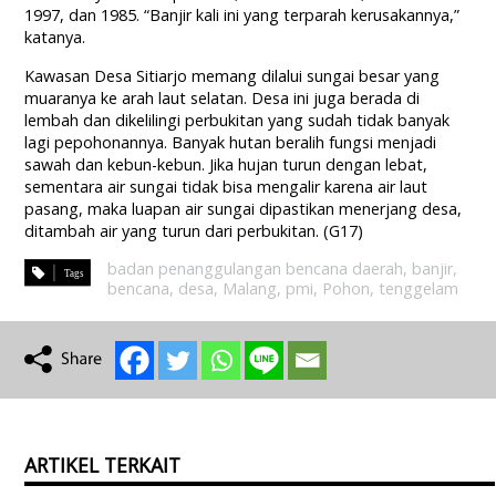
1997, dan 1985. “Banjir kali ini yang terparah kerusakannya,”
katanya.
Kawasan Desa Sitiarjo memang dilalui sungai besar yang
muaranya ke arah laut selatan. Desa ini juga berada di
lembah dan dikelilingi perbukitan yang sudah tidak banyak
lagi pepohonannya. Banyak hutan beralih fungsi menjadi
sawah dan kebun-kebun. Jika hujan turun dengan lebat,
sementara air sungai tidak bisa mengalir karena air laut
pasang, maka luapan air sungai dipastikan menerjang desa,
ditambah air yang turun dari perbukitan. (G17)
badan penanggulangan bencana daerah
,
banjir
,
bencana
,
desa
,
Malang
,
pmi
,
Pohon
,
tenggelam
ARTIKEL TERKAIT