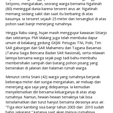
Setyono, mengatakan, seorang warga bernama Ngatinah
(80) meninggal dunia karena terseret arus air. Ngatinah
memang sedang sakit dan saat itu berbaring di atas
kasurnya. Ia terseret sejauh 25 meter dan tersangkut di atas
pohon saat banjir menerjang rumahnya.
Hingga Rabu siang, hujan masih mengguyur kawasan Sitiarjo
dan sekitarnya. PMI Malang juga telah membuka dapur
umum di belakang gedung GKJW. Petugas TNI, Polri, Tim
SAR gabungan dari SAR Mahameru dan Tagana Basarnas
(Taruna Siaga Bencana Badan SAR Nasional), serta relawan
lainnya bersama warga sejak pagi tadi bahu-membahu
membersihakn sampah dan batang pohon pisang yang
berserakan di jalanan dan halaman rumah warga.
Menurut cerita Sriani (42) warga yang rumahnya berjarak
beberapa meter dari sungai mengatakan, air meluap dan
menerjang apa saja yang didepannya. Ia kemudian
menyelematkan diri bersama keluarganya di atas atap
rumahnya. Namun, hewan-hewan ternaknya tak bisa
terselamatkan dan turut hanyut bersama derasnya arus air.
“Tiga ekor kambing sisa banjir tahun 2003 dan 2010 sudah
habis sekarang,” katanya saat akan menuju rumahnya