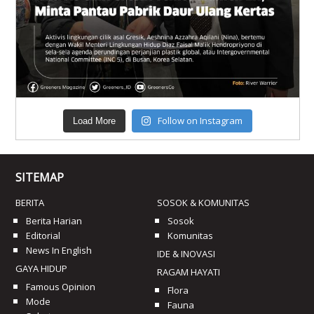
Follow on Instagram
Load More
SITEMAP
BERITA
SOSOK & KOMUNITAS
Berita Harian
Sosok
Editorial
Komunitas
News In English
IDE & INOVASI
GAYA HIDUP
RAGAM HAYATI
Famous Opinion
Flora
Mode
Fauna