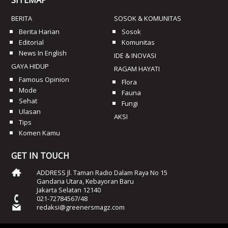
SITEMAP
BERITA
SOSOK & KOMUNITAS
Berita Harian
Sosok
Editorial
Komunitas
News In English
IDE & INOVASI
GAYA HIDUP
RAGAM HAYATI
Famous Opinion
Flora
Mode
Fauna
Sehat
Fungi
Ulasan
AKSI
Tips
Komen Kamu
GET IN TOUCH
ADDRESS Jl. Taman Radio Dalam Raya No 15
Gandaria Utara, Kebayoran Baru
Jakarta Selatan 12140
021-72784567/48
redaksi@greenersmagz.com