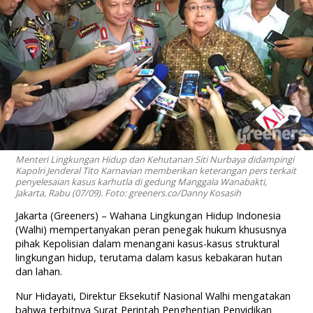
Menteri Lingkungan Hidup dan Kehutanan Siti Nurbaya didampingi
Kapolri Jenderal Tito Karnavian memberikan keterangan pers terkait
penyelesaian kasus karhutla di gedung Manggala Wanabakti,
Jakarta, Rabu (07/09). Foto: greeners.co/Danny Kosasih
Jakarta (Greeners) – Wahana Lingkungan Hidup Indonesia
(Walhi) mempertanyakan peran penegak hukum khususnya
pihak Kepolisian dalam menangani kasus-kasus struktural
lingkungan hidup, terutama dalam kasus kebakaran hutan
dan lahan.
Nur Hidayati, Direktur Eksekutif Nasional Walhi mengatakan
bahwa terbitnya Surat Perintah Penghentian Penyidikan