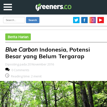
Search
Berita Harian
Blue Carbon
Indonesia, Potensi
Besar yang Belum Tergarap
Diposting pada 20 November 2016
0 Comments
Reading time:
2
menit