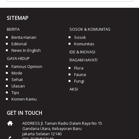
SITEMAP
BERITA
SOSOK & KOMUNITAS
Berita Harian
Sosok
Editorial
Komunitas
News In English
IDE & INOVASI
GAYA HIDUP
RAGAM HAYATI
Famous Opinion
Flora
Mode
Fauna
Sehat
Fungi
Ulasan
AKSI
Tips
Komen Kamu
GET IN TOUCH
ADDRESS Jl. Taman Radio Dalam Raya No 15
Gandaria Utara, Kebayoran Baru
Jakarta Selatan 12140
021-72784567/48