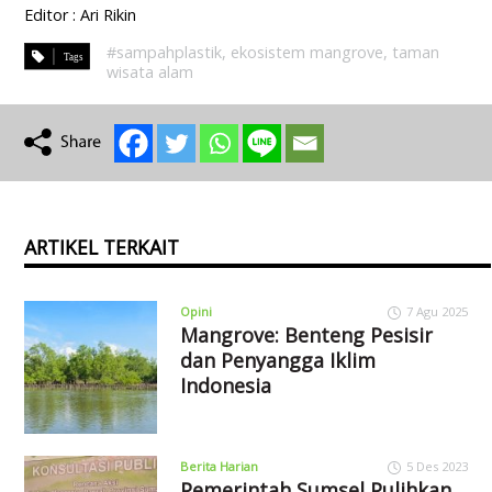
Editor : Ari Rikin
#sampahplastik
,
ekosistem mangrove
,
taman
wisata alam
ARTIKEL TERKAIT
Opini
7 Agu 2025
Mangrove: Benteng Pesisir
dan Penyangga Iklim
Indonesia
Berita Harian
5 Des 2023
Pemerintah Sumsel Pulihkan