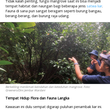
Tidak kalah penting, fungsi mangrove saat ini bisa menjadi
tempat habitat dan naungan bagi beberapa jenis
satwa liar
.
Fauna di sana pun sangat beragam seperti burung bangau,
berang-berang, dan burung raja udang.
Berkeliling menikmati keindahan dan keteduhan mangrove. Foto:
Greeners/Dini Jembar Wardani
Tempat Hidup Flora dan Fauna Langka
Kawasan ini dulu sempat digarap puluhan penambak liar ini.