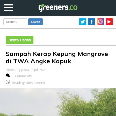
Search
Berita Harian
Sampah Kerap Kepung Mangrove
di TWA Angke Kapuk
Diposting pada 30 Juli 2023
0 Comments
Reading time:
3
menit