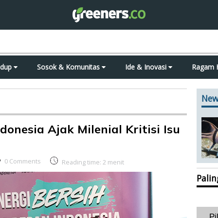
idup
Sosok & Komunitas
Ide & Inovasi
Ragam 
New
onesia Ajak Milenial Kritisi Isu
0 Comments
Reading time:
2
menit
Pali
Pi