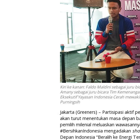
Kiri ke kanan: Faldo Maldini sebagai juru
Amany sebagai juru bicara Tim Kemenangan N
Eksekutif Yayasan Indonesia Cerah mewakil
Purningsih
Jakarta (Greeners) – Partisipasi aktif 
akan turut menentukan masa depan b
pemilih milenial meluaskan wawasannya
#BersihkanIndonesia mengadakan
sho
Depan Indonesia “Beralih ke Energi Te