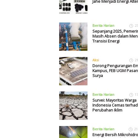
Jahe Menjadi Energi Alter
Berita Harian
2
Sepanjang 2025, Pemeri
Masih Absen dalam Me
Transisi Energi
Aksi
2
Dorong Pengurangan Emi
Kampus, FEB UGM Pasan
Surya
Berita Harian
1
Survei: Mayoritas Warga
Indonesia Cemas terha
Perubahan Iklim
Berita Harian
21
Energi Bersih Mikrohidr