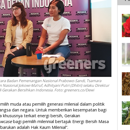
 bicara Badan Pemenangan Nasional Prabowo-Sandi, Tsamara
asional Jokowi-Ma’ruf, Adhityani Putri (Dhitri) selaku Direktur
i Gerakan Bersihkan Indonesia. Foto: greeners.co/Dewi
pemilih muda atau pemilih generasi milenial dalam politik
angsa dan negara. Untuk memberikan kesempatan bagi
 khususnya terkait energi bersih, Gerakan
wcase
bagi pemilih milennial bertajuk Energi Bersih Masa
rbarukan adalah Hak Kaum Milenial”.