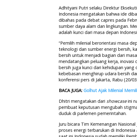
Adhityani Putri selaku Direktur Ekseku
Indonesia mengatakan bahwa ide diba
dibahas pada debat capres pada Febru
sumber daya alam dan lingkungan. Menu
adalah kunci dari masa depan Indones
“Pemilih milenial berorientasi masa
teknologi dan sumber energi bersih, 
bersih untuk menjadi bagian dari masa
mendatangkan peluang kerja, inovasi d
bersih juga kunci dari kehidupan yang
kebebasan menghirup udara bersih dan
konferensi pers di Jakarta, Rabu (20/03
BACA JUGA:
Golhut Ajak Milenial Memi
Dhitri mengatakan dari
showcase
ini n
pembuat keputusan mengubah stigma d
duduk di parlemen pemerintahan.
Juru bicara Tim Kemenangan Nasiona
proses energi terbarukan di Indonesia
saat ini Indonesia sudah memiliki Pem