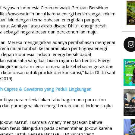
tif Yayasan Indonesia Cerah mewakili Gerakan Bersihkan
lik
showcase
ini muncul karena energi bersih sangat minim
ari lalu dengan tema bahasan energi dan pangan,
rut Adhityani atau akrab disapa Dhitri, energi bersih
ia sebagai negara besar dan perekonomian maju.
 depan. Mereka menginginkan adanya pembahasan mengenai
karena mulai tumbuh kesadaran akan pentingnya energi
 depan Indonesia. Industri energi bersih dapat
an wirausaha yang luar biasa ragam dan bentuk. Energi
 diinginkan para milenial dimana ada kebebasan gerak dan
 kebebasan untuk produk dan konsumsi,“ kata Dhitri saat
/2019).
lih Capres & Cawapres yang Peduli Lingkungan
antinya para milenial akan tahu bagaimana para calon
an paradigma akan energi terbarukan di Indonesia jika
l Jokowi-Ma’ruf, Tsamara Amany mengatakan bahwa
 akan terus dilanjutkan pada pemerintahan Jokowi karena
bangkit Listrik Tenaga Bayu (PLTB) Sidrap yang