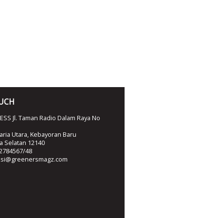
OUCH
SS Jl. Taman Radio Dalam Raya No
ria Utara, Kebayoran Baru
ta Selatan 12140
2784567/48
ksi@greenersmagz.com