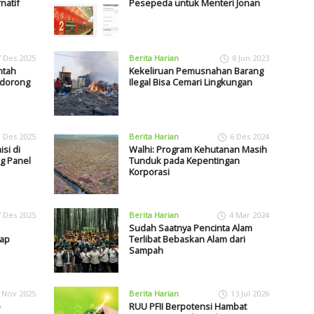
natif
Pesepeda untuk Menteri Jonan
7 Des 2025
Berita Harian
8 Jun 2023
ntah
Kekeliruan Pemusnahan Barang
ndorong
Ilegal Bisa Cemari Lingkungan
1 Des 2025
Berita Harian
6 Des 2024
si di
Walhi: Program Kehutanan Masih
g Panel
Tunduk pada Kepentingan
Korporasi
7 Des 2025
Berita Harian
4 Mar 2024
Sudah Saatnya Pencinta Alam
dap
Terlibat Bebaskan Alam dari
Sampah
 Nov 2025
Berita Harian
13 Jul 2026
o
RUU PFII Berpotensi Hambat