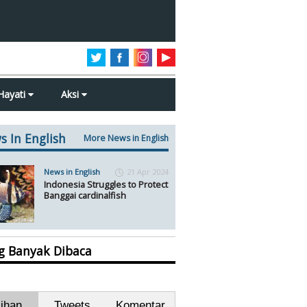
Hayati
Aksi
s In English
More News in English
News in English
21 Apr 2024
Indonesia Struggles to Protect
Banggai cardinalfish
ng Banyak Dibaca
lihan
Tweets
Komentar