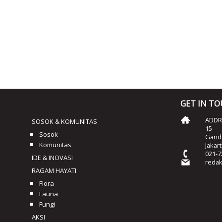
GET IN T
ADDRE
SOSOK & KOMUNITAS
15
Sosok
Ganda
Komunitas
Jakar
021-7
IDE & INOVASI
reda
RAGAM HAYATI
Flora
Fauna
Fungi
AKSI