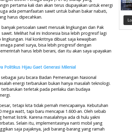
ngin pertama kali dan akan terus diupayakan untuk energi
tu juga ada pemanfaatan sawit untuk bahan bakar nabati,
ng harus dipecahkan.
Lo
i banyak persoalan sawit merusak lingkungan dan Pak
it. Melihat hal ini Indonesia bisa lebih progresif lagi
lingkungan. Hal konkritnya dibuat saja kewajiban
aga panel surya, bisa lebih progresif dengan
merintah harus lebih berani, dan itu akan saya upayakan
a Politikus Hijau Gaet Generasi Milenial
 sebagai juru bicara Badan Pemenangan Nasional
lah energi terbarukan bukan hanya masalah teknologi.
 terbarukan terletak pada perilaku dan budaya
nergi.
 besar, tetapi kita tidak pernah mencapainya. Kebutuhan
.000 mega watt, tapi baru mencapai 1.600-an. Oleh sebab
 hemat listrik. Karena masalahnya ada di hulu yakni
terbatas. Selain itu, implementasinya nanti mobil yang
tinggikan saja pajaknya, jadi barang-barang yang ramah