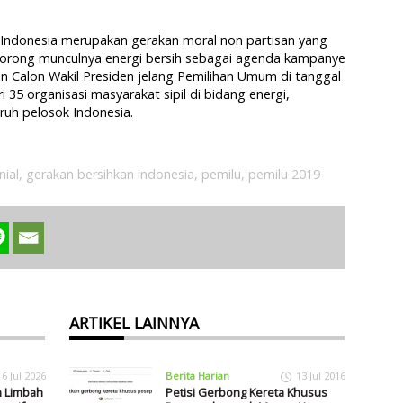
nIndonesia merupakan gerakan moral non partisan yang
orong munculnya energi bersih sebagai agenda kampanye
dan Calon Wakil Presiden jelang Pemilihan Umum di tanggal
ri 35 organisasi masyarakat sipil di bidang energi,
uruh pelosok Indonesia.
nial
,
gerakan bersihkan indonesia
,
pemilu
,
pemilu 2019
ARTIKEL LAINNYA
16 Jul 2026
Berita Harian
13 Jul 2016
n Limbah
Petisi Gerbong Kereta Khusus