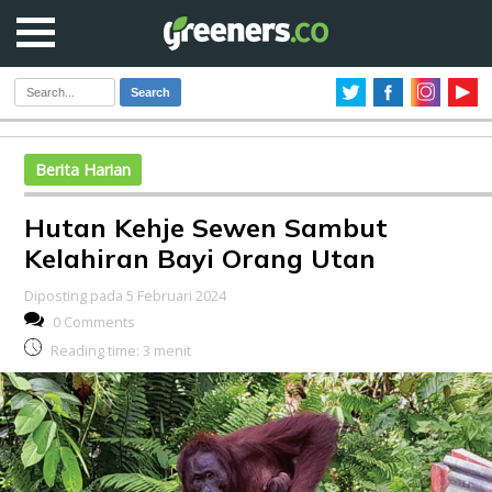
Search
Berita Harian
Hutan Kehje Sewen Sambut
Kelahiran Bayi Orang Utan
Diposting pada 5 Februari 2024
0 Comments
Reading time:
3
menit