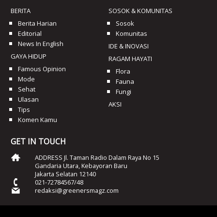
BERITA
SOSOK & KOMUNITAS
Berita Harian
Sosok
Editorial
Komunitas
News In English
IDE & INOVASI
GAYA HIDUP
RAGAM HAYATI
Famous Opinion
Flora
Mode
Fauna
Sehat
Fungi
Ulasan
AKSI
Tips
Komen Kamu
GET IN TOUCH
ADDRESS Jl. Taman Radio Dalam Raya No 15
Gandaria Utara, Kebayoran Baru
Jakarta Selatan 12140
021-72784567/48
redaksi@greenersmagz.com