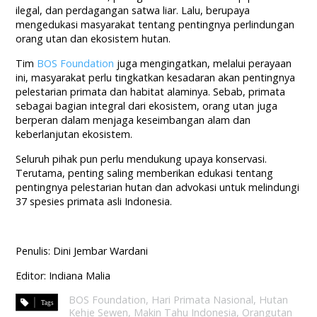
ilegal, dan perdagangan satwa liar. Lalu, berupaya
mengedukasi masyarakat tentang pentingnya perlindungan
orang utan dan ekosistem hutan.
Tim
BOS Foundation
juga mengingatkan, melalui perayaan
ini, masyarakat perlu tingkatkan kesadaran akan pentingnya
pelestarian primata dan habitat alaminya. Sebab, primata
sebagai bagian integral dari ekosistem, orang utan juga
berperan dalam menjaga keseimbangan alam dan
keberlanjutan ekosistem.
Seluruh pihak pun perlu mendukung upaya konservasi.
Terutama, penting saling memberikan edukasi tentang
pentingnya pelestarian hutan dan advokasi untuk melindungi
37 spesies primata asli Indonesia.
Penulis: Dini Jembar Wardani
Editor: Indiana Malia
BOS Foundation
,
Hari Primata Nasional
,
Hutan
Kehje Sewen
,
Makin Tahu Indonesia
,
Orangutan