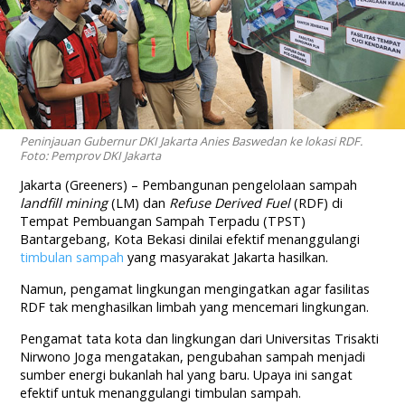
Peninjauan Gubernur DKI Jakarta Anies Baswedan ke lokasi RDF.
Foto: Pemprov DKI Jakarta
Jakarta (Greeners) – Pembangunan pengelolaan sampah
landfill mining
(LM) dan
Refuse Derived Fuel
(RDF) di
Tempat Pembuangan Sampah Terpadu (TPST)
Bantargebang, Kota Bekasi dinilai efektif menanggulangi
timbulan sampah
yang masyarakat Jakarta hasilkan.
Namun, pengamat lingkungan mengingatkan agar fasilitas
RDF tak menghasilkan limbah yang mencemari lingkungan.
Pengamat tata kota dan lingkungan dari Universitas Trisakti
Nirwono Joga mengatakan, pengubahan sampah menjadi
sumber energi bukanlah hal yang baru. Upaya ini sangat
efektif untuk menanggulangi timbulan sampah.