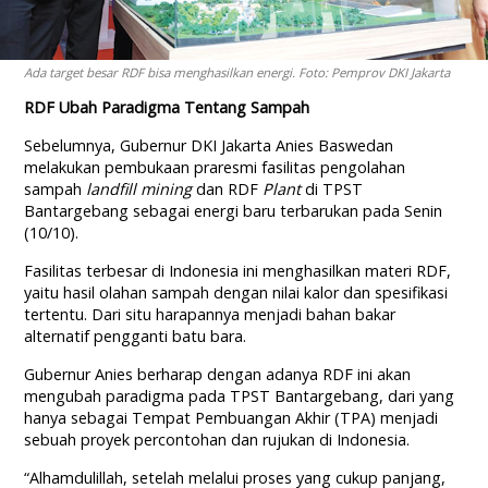
Ada target besar RDF bisa menghasilkan energi. Foto: Pemprov DKI Jakarta
RDF Ubah Paradigma Tentang Sampah
Sebelumnya, Gubernur DKI Jakarta Anies Baswedan
melakukan pembukaan praresmi fasilitas pengolahan
sampah
landfill mining
dan RDF
Plant
di TPST
Bantargebang sebagai energi baru terbarukan pada Senin
(10/10).
Fasilitas terbesar di Indonesia ini menghasilkan materi RDF,
yaitu hasil olahan sampah dengan nilai kalor dan spesifikasi
tertentu. Dari situ harapannya menjadi bahan bakar
alternatif pengganti batu bara.
Gubernur Anies berharap dengan adanya RDF ini akan
mengubah paradigma pada TPST Bantargebang, dari yang
hanya sebagai Tempat Pembuangan Akhir (TPA) menjadi
sebuah proyek percontohan dan rujukan di Indonesia.
“Alhamdulillah, setelah melalui proses yang cukup panjang,