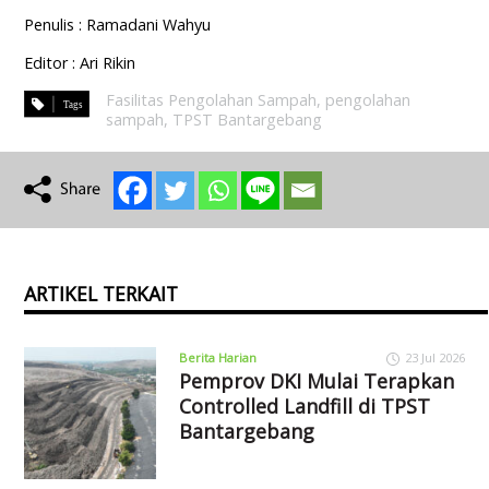
Penulis : Ramadani Wahyu
Editor : Ari Rikin
Fasilitas Pengolahan Sampah
,
pengolahan
sampah
,
TPST Bantargebang
ARTIKEL TERKAIT
Berita Harian
23 Jul 2026
Pemprov DKI Mulai Terapkan
Controlled Landfill di TPST
Bantargebang