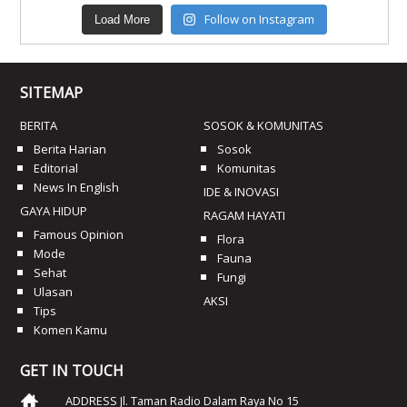
Follow on Instagram
Load More
SITEMAP
BERITA
SOSOK & KOMUNITAS
Berita Harian
Sosok
Editorial
Komunitas
News In English
IDE & INOVASI
GAYA HIDUP
RAGAM HAYATI
Famous Opinion
Flora
Mode
Fauna
Sehat
Fungi
Ulasan
AKSI
Tips
Komen Kamu
GET IN TOUCH
ADDRESS Jl. Taman Radio Dalam Raya No 15