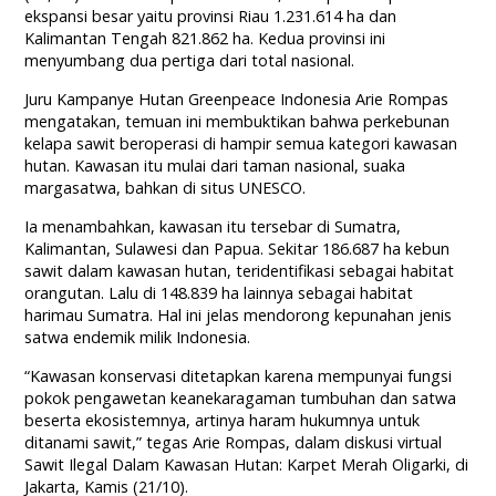
ekspansi besar yaitu provinsi Riau 1.231.614 ha dan
Kalimantan Tengah 821.862 ha. Kedua provinsi ini
menyumbang dua pertiga dari total nasional.
Juru Kampanye Hutan Greenpeace Indonesia Arie Rompas
mengatakan, temuan ini membuktikan bahwa perkebunan
kelapa sawit beroperasi di hampir semua kategori kawasan
hutan. Kawasan itu mulai dari taman nasional, suaka
margasatwa, bahkan di situs UNESCO.
Ia menambahkan, kawasan itu tersebar di Sumatra,
Kalimantan, Sulawesi dan Papua. Sekitar 186.687 ha kebun
sawit dalam kawasan hutan, teridentifikasi sebagai habitat
orangutan. Lalu di 148.839 ha lainnya sebagai habitat
harimau Sumatra. Hal ini jelas mendorong kepunahan jenis
satwa endemik milik Indonesia.
“Kawasan konservasi ditetapkan karena mempunyai fungsi
pokok pengawetan keanekaragaman tumbuhan dan satwa
beserta ekosistemnya, artinya haram hukumnya untuk
ditanami sawit,” tegas Arie Rompas, dalam diskusi virtual
Sawit Ilegal Dalam Kawasan Hutan: Karpet Merah Oligarki, di
Jakarta, Kamis (21/10).