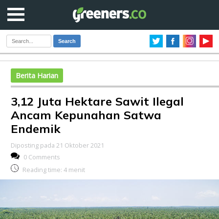
Search
Berita Harian
3,12 Juta Hektare Sawit Ilegal
Ancam Kepunahan Satwa
Endemik
Diposting pada 21 Oktober 2021
0 Comments
Reading time:
4
menit