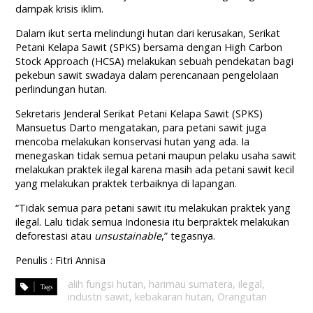
dampak krisis iklim.
Dalam ikut serta melindungi hutan dari kerusakan, Serikat
Petani Kelapa Sawit (SPKS) bersama dengan High Carbon
Stock Approach (HCSA) melakukan sebuah pendekatan bagi
pekebun sawit swadaya dalam perencanaan pengelolaan
perlindungan hutan.
Sekretaris Jenderal Serikat Petani Kelapa Sawit (SPKS)
Mansuetus Darto mengatakan, para petani sawit juga
mencoba melakukan konservasi hutan yang ada. Ia
menegaskan tidak semua petani maupun pelaku usaha sawit
melakukan praktek ilegal karena masih ada petani sawit kecil
yang melakukan praktek terbaiknya di lapangan.
“Tidak semua para petani sawit itu melakukan praktek yang
ilegal. Lalu tidak semua Indonesia itu berpraktek melakukan
deforestasi atau
unsustainable
,” tegasnya.
Penulis : Fitri Annisa
alih fungsi hutan
,
harimau sumatera
,
ilegal
,
industri sawit
,
kebakaran hutan
,
Orangutan