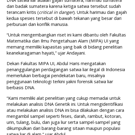
DNA satwa liar adalah gajah sumatera, harimau sumatera
dan badak sumatera karena ketiga satwa tersebut sudah
terancam kritis (
critical in danger
). Untuk harimau dan gajah
kedua spesies tersebut di bawah tekanan yang besar dari
perburuan dan konflik manusia.
“Untuk mengembangkan riset ini kami dibantu oleh Fakultas
Matematika dan Ilmu Pengetahuan Alam (MIPA) UI yang
memang memiliki kapasitas yang baik di bidang penelitian
keanekaragaman hayati,” ujar Andayani.
Dekan Fakultas MIPA UI, Abdul Haris mengatakan
penanggulangan perdagangan satwa liar ilegal di Indonesia
memerlukan berbagai pendekatan baru, misalnya
penggunaan teknologi terkini yakni forensik satwa liar
berbasis DNA.
“Kami memiliki alat penelitian yang cukup memadai untuk
melakukan analisis DNA Genetik ini. Untuk mengidentifikasi
atau melakukan analisis DNA ini bisa dilakukan dengan cara
mengambil sampel seperti feses, darah, rambut, kotoran,
urin, tulang, bulu, dan juga liur serta sampel-sampel yang
dikumpulkan dari barang-barang sitaan maupun populasi
satwa liar di alam,” ujar Abdul.