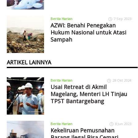
Berita Harian
7 Sep 2023
AZWI: Benahi Penegakan
Hukum Nasional untuk Atasi
Sampah
ARTIKEL LAINNYA
Berita Harian
28 Okt 2024
Usai Retreat di Akmil
Magelang, Menteri LH Tinjau
TPST Bantargebang
Berita Harian
8 Jun 2023
Kekeliruan Pemusnahan
Barang Ilegal Bisa Cemari