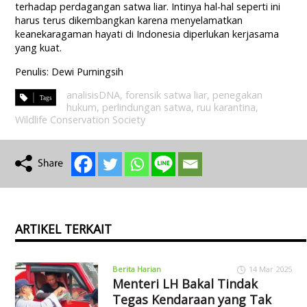
terhadap perdagangan satwa liar. Intinya hal-hal seperti ini
harus terus dikembangkan karena menyelamatkan
keanekaragaman hayati di Indonesia diperlukan kerjasama
yang kuat.
Penulis: Dewi Purningsih
analisisDNA
,
forensik satwa liar
,
penegakan
hukum
,
perlindungan satwa
,
ruu karantina
,
Wildlife Conservation Society
ARTIKEL TERKAIT
Berita Harian
14 Mar 2025
Menteri LH Bakal Tindak
Tegas Kendaraan yang Tak