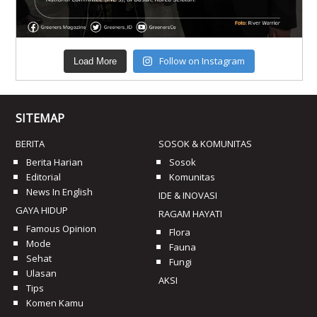
Follow on Instagram
Load More
SITEMAP
BERITA
SOSOK & KOMUNITAS
Berita Harian
Sosok
Editorial
Komunitas
News In English
IDE & INOVASI
GAYA HIDUP
RAGAM HAYATI
Famous Opinion
Flora
Mode
Fauna
Sehat
Fungi
Ulasan
AKSI
Tips
Komen Kamu