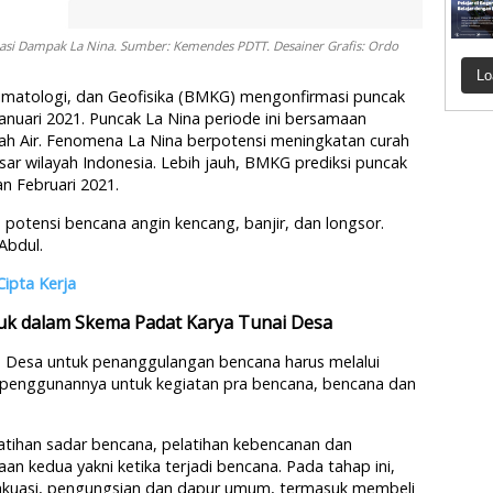
pasi Dampak La Nina. Sumber: Kemendes PDTT. Desainer Grafis: Ordo
Lo
Klimatologi, dan Geofisika (BMKG) mengonfirmasi puncak
nuari 2021. Puncak La Nina periode ini bersamaan
h Air. Fenomena La Nina berpotensi meningkatan curah
sar wilayah Indonesia. Lebih jauh, BMKG prediksi puncak
n Februari 2021.
 potensi bencana angin kencang, banjir, dan longsor.
Abdul.
Cipta Kerja
suk dalam Skema
Padat Karya Tunai Desa
Desa untuk penanggulangan bencana harus melalui
penggunannya untuk kegiatan pra bencana, bencana dan
latihan sadar bencana, pelatihan kebencanan dan
n kedua yakni ketika terjadi bencana. Pada tahap ini,
akuasi, pengungsian dan dapur umum, termasuk membeli