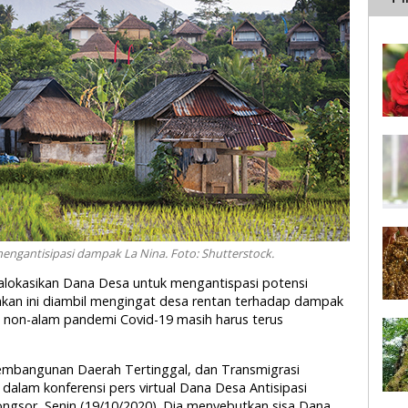
engantisipasi dampak La Nina. Foto: Shutterstock.
alokasikan Dana Desa untuk mengantispasi potensi
akan ini diambil mengingat desa rentan terhadap dampak
 non-alam pandemi Covid-19 masih harus terus
embangunan Daerah Tertinggal, dan Transmigrasi
alam konferensi pers virtual Dana Desa Antisipasi
ongsor, Senin (19/10/2020). Dia menyebutkan sisa Dana