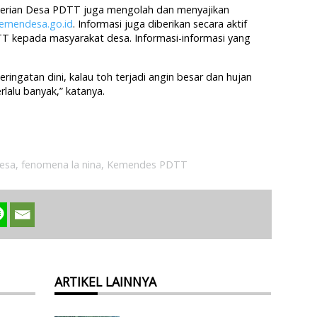
terian Desa PDTT juga mengolah dan menyajikan
emendesa.go.id
. Informasi juga diberikan secara aktif
 kepada masyarakat desa. Informasi-informasi yang
ringatan dini, kalau toh terjadi angin besar dan hujan
rlalu banyak,” katanya.
esa
,
fenomena la nina
,
Kemendes PDTT
ARTIKEL LAINNYA