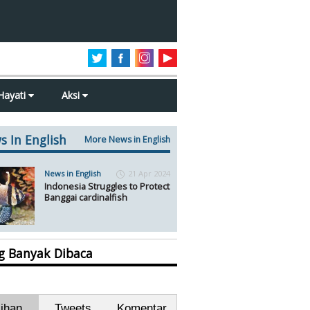
Hayati
Aksi
s In English
More News in English
News in English
21 Apr 2024
Indonesia Struggles to Protect
Banggai cardinalfish
ng Banyak Dibaca
lihan
Tweets
Komentar