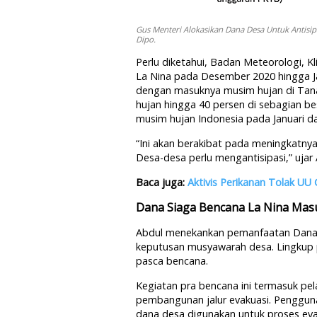
Gus Menteri Alokasikan Dana Desa Untuk Antisi
Dipo.
Perlu diketahui, Badan Meteorologi, 
La Nina pada Desember 2020 hingga Ja
dengan masuknya musim hujan di Tana
hujan hingga 40 persen di sebagian be
musim hujan Indonesia pada Januari da
“Ini akan berakibat pada meningkatnya
Desa-desa perlu mengantisipasi,” ujar 
Baca juga:
Aktivis Perikanan Tolak UU 
Dana Siaga Bencana La Nina Ma
Abdul menekankan pemanfaatan Dana 
keputusan musyawarah desa. Lingkup 
pasca bencana.
Kegiatan pra bencana ini termasuk pe
pembangunan jalur evakuasi. Penggunaa
dana desa digunakan untuk proses ev