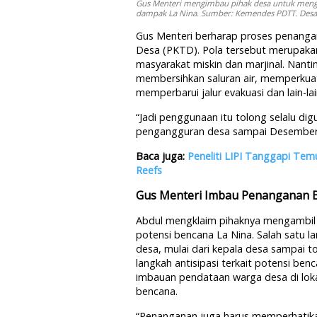
Gus Menteri mengimbau pihak desa untuk mengg
dampak La Nina. Sumber: Kemendes PDTT. Desair
Gus Menteri berharap proses penanga
Desa (PKTD). Pola tersebut merupaka
masyarakat miskin dan marjinal. Nanti
membersihkan saluran air, memperkua
memperbarui jalur evakuasi dan lain-lai
“Jadi penggunaan itu tolong selalu di
pengangguran desa sampai Desember 
Baca juga:
Peneliti LIPI Tanggapi Tem
Reefs
Gus Menteri Imbau Penanganan Be
Abdul mengklaim pihaknya mengambil l
potensi bencana La Nina. Salah satu la
desa, mulai dari kepala desa sampai 
langkah antisipasi terkait potensi ben
imbauan pendataan warga desa di lok
bencana.
“Penanganan juga harus memperhatikan