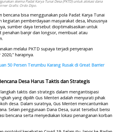
unakan skema Padat Karya Tunai Desa (PKTD) untuk alokasi dana
ner Grafis: Ordo Dipo.
n bencana bisa menggunakan pola Padat Karya Tunai
n kegiatan pemberdayaan masyarakat desa, khususnya
nya, sumber daya tersebut dioptimalisasikan untuk
t penahan banjir dan longsor, membuat atau
n.
gunakan melalui PKTD supaya terjadi penyerapan
2020,” harapnya.
uan 50 Persen Terumbu Karang Rusak di Great Barrier
ncana Desa Harus Taktis dan Strategis
angkah taktis dan strategis dalam mengantisipasi
ngkah yang dipilih Gus Menteri adalah menyurati pihak
tokoh desa. Dalam suratnya, Gus Menteri mencantumkan
cana. Selain penggunaan Dana Desa, surat tersebut berisi
asi bencana serta menyediakan lokasi penanganan korban
 protokol kesehatan Covid-19. Selain itu, lapor ke Badan