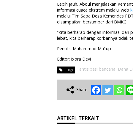
Lebih jauh, Abdul menjelaskan Kemen
informasi cuaca ekstrem melalui web
k
melalui Tim Sapa Desa Kemendes PDTT
disampaikan bersumber dari BMKG.
“Kita berharap dengan informasi dan pe
lebat, kita berharap korbannya tidak te
Penulis: Muhammad Ma’rup
Editor: Ixora Devi
antisipasi bencana
,
Dana D
ARTIKEL TERKAIT