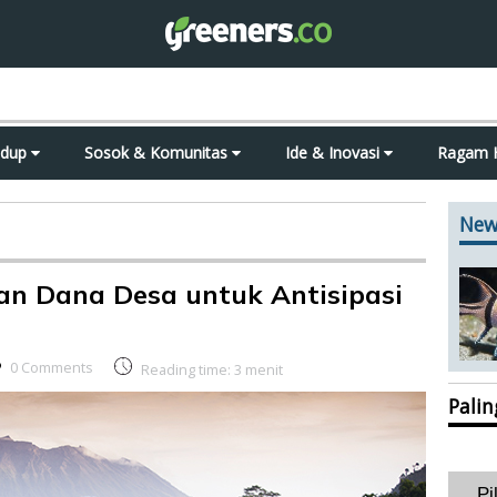
idup
Sosok & Komunitas
Ide & Inovasi
Ragam 
New
an Dana Desa untuk Antisipasi
0 Comments
Reading time:
3
menit
Pali
Pi