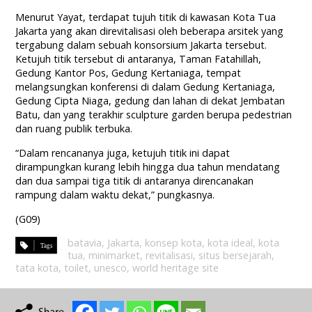
Menurut Yayat, terdapat tujuh titik di kawasan Kota Tua
Jakarta yang akan direvitalisasi oleh beberapa arsitek yang
tergabung dalam sebuah konsorsium Jakarta tersebut.
Ketujuh titik tersebut di antaranya, Taman Fatahillah,
Gedung Kantor Pos, Gedung Kertaniaga, tempat
melangsungkan konferensi di dalam Gedung Kertaniaga,
Gedung Cipta Niaga, gedung dan lahan di dekat Jembatan
Batu, dan yang terakhir sculpture garden berupa pedestrian
dan ruang publik terbuka.
“Dalam rencananya juga, ketujuh titik ini dapat
dirampungkan kurang lebih hingga dua tahun mendatang
dan dua sampai tiga titik di antaranya direncanakan
rampung dalam waktu dekat,” pungkasnya.
(G09)
batavia
,
Jakarta
,
konsep kota
,
kota ideal
,
kota
tua
,
minimarket
,
revitalisasi
,
situs bersejarah
,
tata kota
,
toilet
,
unesco
,
world heritage site