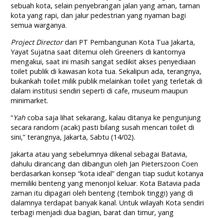
sebuah kota, selain penyebrangan jalan yang aman, taman
kota yang rapi, dan jalur pedestrian yang nyaman bagi
semua warganya.
Project Director
dari PT Pembangunan Kota Tua Jakarta,
Yayat Sujatna saat ditemui oleh Greeners di kantornya
mengakui, saat ini masih sangat sedikit akses penyediaan
toilet publik di kawasan kota tua. Sekalipun ada, terangnya,
bukankah toilet milik publik melainkan toilet yang terletak di
dalam institusi sendiri seperti di cafe, museum maupun
minimarket.
“
Yah
coba saja lihat sekarang, kalau ditanya ke pengunjung
secara random (acak) pasti bilang susah mencari toilet di
sini,” terangnya, Jakarta, Sabtu (14/02).
Jakarta atau yang sebelumnya dikenal sebagai Batavia,
dahulu dirancang dan dibangun oleh Jan Pieterszoon Coen
berdasarkan konsep “kota ideal” dengan tiap sudut kotanya
memiliki benteng yang menonjol keluar. Kota Batavia pada
zaman itu dipagari oleh benteng (tembok tinggi) yang di
dalamnya terdapat banyak kanal. Untuk wilayah Kota sendiri
terbagi menjadi dua bagian, barat dan timur, yang