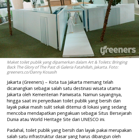
Maket toilet publik yang dipamerkan dalam Art & Toilets: Bringing
Back The Glory of The Past di Galeria Fatahillah, Jakarta. Foto:
greeners.co/Danny Kosasih
Jakarta (Greeners) – Kota tua Jakarta memang telah
dicanangkan sebagai salah satu destinasi wisata utama
Jakarta oleh Kementerian Pariwisata. Namun sayangnya,
hingga saat ini penyediaan toilet publik yang bersih dan
layak pakai masih sulit sekali ditemui di lokasi yang sedang
mencoba mendapatkan pengakuan sebagai Situs Bersejarah
Dunia atau World Heritage Site dari UNESCO ini.
Padahal, toilet publik yang bersih dan layak pakai merupakan
salah satu infrastruktur dasar yang harus dibangun oleh