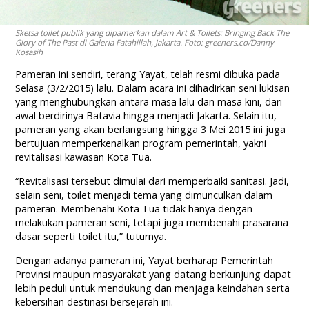
Sketsa toilet publik yang dipamerkan dalam Art & Toilets: Bringing Back The
Glory of The Past di Galeria Fatahillah, Jakarta. Foto: greeners.co/Danny
Kosasih
Pameran ini sendiri, terang Yayat, telah resmi dibuka pada
Selasa (3/2/2015) lalu. Dalam acara ini dihadirkan seni lukisan
yang menghubungkan antara masa lalu dan masa kini, dari
awal berdirinya Batavia hingga menjadi Jakarta. Selain itu,
pameran yang akan berlangsung hingga 3 Mei 2015 ini juga
bertujuan memperkenalkan program pemerintah, yakni
revitalisasi kawasan Kota Tua.
“Revitalisasi tersebut dimulai dari memperbaiki sanitasi. Jadi,
selain seni, toilet menjadi tema yang dimunculkan dalam
pameran. Membenahi Kota Tua tidak hanya dengan
melakukan pameran seni, tetapi juga membenahi prasarana
dasar seperti toilet itu,” tuturnya.
Dengan adanya pameran ini, Yayat berharap Pemerintah
Provinsi maupun masyarakat yang datang berkunjung dapat
lebih peduli untuk mendukung dan menjaga keindahan serta
kebersihan destinasi bersejarah ini.