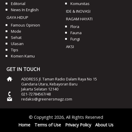
Editorial
Komunitas
News In English
IDE & INOVASI
GAYA HIDUP
RAGAM HAYATI
Famous Opinion
Flora
Mode
Fauna
Sehat
Fungi
Ulasan
AKSI
Tips
Komen Kamu
GET IN TOUCH
ADDRESS Jl. Taman Radio Dalam Raya No 15
Gandaria Utara, Kebayoran Baru
Jakarta Selatan 12140
021-72784567/48
redaksi@greenersmagz.com
© Copyright 2026, All Rights Reserved
Home
Terms of Use
Privacy Policy
About Us