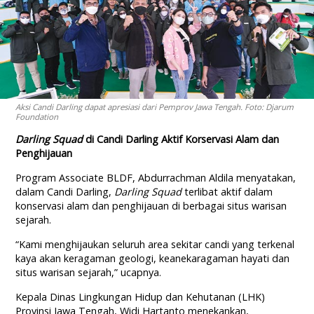
Aksi Candi Darling dapat apresiasi dari Pemprov Jawa Tengah. Foto: Djarum
Foundation
Darling Squad
di Candi Darling Aktif Korservasi Alam dan
Penghijauan
Program Associate BLDF, Abdurrachman Aldila menyatakan,
dalam Candi Darling,
Darling Squad
terlibat aktif dalam
konservasi alam dan penghijauan di berbagai situs warisan
sejarah.
“Kami menghijaukan seluruh area sekitar candi yang terkenal
kaya akan keragaman geologi, keanekaragaman hayati dan
situs warisan sejarah,” ucapnya.
Kepala Dinas Lingkungan Hidup dan Kehutanan (LHK)
Provinsi Jawa Tengah, Widi Hartanto menekankan,