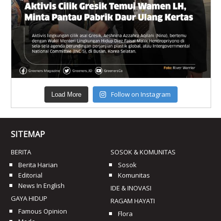
Follow on Instagram
Load More
SITEMAP
BERITA
SOSOK & KOMUNITAS
Berita Harian
Sosok
Editorial
Komunitas
News In English
IDE & INOVASI
GAYA HIDUP
RAGAM HAYATI
Famous Opinion
Flora