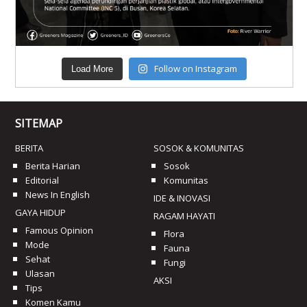
Follow on Instagram
Load More
SITEMAP
BERITA
SOSOK & KOMUNITAS
Berita Harian
Sosok
Editorial
Komunitas
News In English
IDE & INOVASI
GAYA HIDUP
RAGAM HAYATI
Famous Opinion
Flora
Mode
Fauna
Sehat
Fungi
Ulasan
AKSI
Tips
Komen Kamu