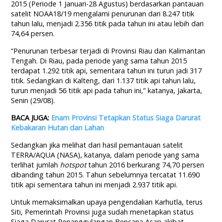
2015 (Periode 1 Januari-28 Agustus) berdasarkan pantauan
satelit NOAA18/19 mengalami penurunan dari 8.247 titik
tahun lalu, menjadi 2.356 titik pada tahun ini atau lebih dari
74,64 persen.
“Penurunan terbesar terjadi di Provinsi Riau dan Kalimantan
Tengah. Di Riau, pada periode yang sama tahun 2015
terdapat 1.292 titik api, sementara tahun ini turun jadi 317
titik. Sedangkan di Kalteng, dari 1.137 titik api tahun lalu,
turun menjadi 56 titik api pada tahun ini,” katanya, Jakarta,
Senin (29/08).
BACA JUGA:
Enam Provinsi Tetapkan Status Siaga Darurat
Kebakaran Hutan dan Lahan
Sedangkan jika melihat dari hasil pemantauan satelit
TERRA/AQUA (NASA), katanya, dalam periode yang sama
terlihat jumlah
hotspot
tahun 2016 berkurang 74,70 persen
dibanding tahun 2015. Tahun sebelumnya tercatat 11.690
titik api sementara tahun ini menjadi 2.937 titik api.
Untuk memaksimalkan upaya pengendalian Karhutla, terus
Siti, Pemerintah Provinsi juga sudah menetapkan status
Siaga Darurat Penanggulangan Bencana Asap akibat