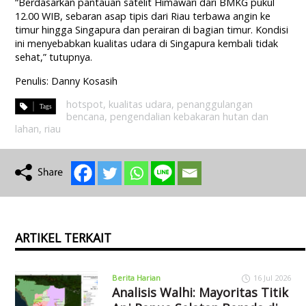
“Berdasarkan pantauan satelit Himawari dari BMKG pukul
12.00 WIB, sebaran asap tipis dari Riau terbawa angin ke
timur hingga Singapura dan perairan di bagian timur. Kondisi
ini menyebabkan kualitas udara di Singapura kembali tidak
sehat,” tutupnya.
Penulis: Danny Kosasih
hotspot
,
kualitas udara
,
penanggulangan
bencana
,
pengendalian kebakaran hutan dan
lahan
,
riau
ARTIKEL TERKAIT
Berita Harian
16 Jul 2026
Analisis Walhi: Mayoritas Titik