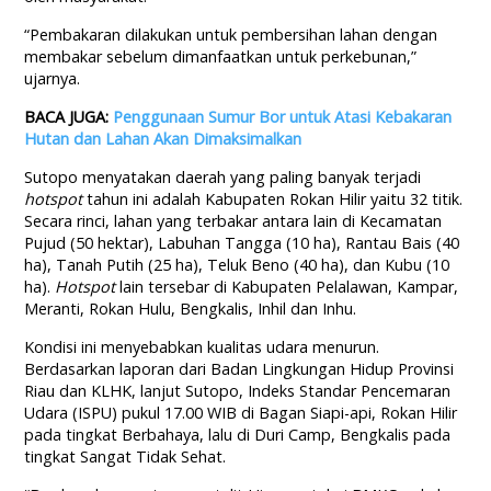
“Pembakaran dilakukan untuk pembersihan lahan dengan
membakar sebelum dimanfaatkan untuk perkebunan,”
ujarnya.
BACA JUGA:
Penggunaan Sumur Bor untuk Atasi Kebakaran
Hutan dan Lahan Akan Dimaksimalkan
Sutopo menyatakan daerah yang paling banyak terjadi
hotspot
tahun ini adalah Kabupaten Rokan Hilir yaitu 32 titik.
Secara rinci, lahan yang terbakar antara lain di Kecamatan
Pujud (50 hektar), Labuhan Tangga (10 ha), Rantau Bais (40
ha), Tanah Putih (25 ha), Teluk Beno (40 ha), dan Kubu (10
ha).
Hotspot
lain tersebar di Kabupaten Pelalawan, Kampar,
Meranti, Rokan Hulu, Bengkalis, Inhil dan Inhu.
Kondisi ini menyebabkan kualitas udara menurun.
Berdasarkan laporan dari Badan Lingkungan Hidup Provinsi
Riau dan KLHK, lanjut Sutopo, Indeks Standar Pencemaran
Udara (ISPU) pukul 17.00 WIB di Bagan Siapi-api, Rokan Hilir
pada tingkat Berbahaya, lalu di Duri Camp, Bengkalis pada
tingkat Sangat Tidak Sehat.