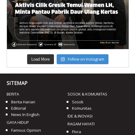
Follow on Instagram
Load More
SITEMAP
BERITA
SOSOK & KOMUNITAS
Berita Harian
Sosok
Editorial
Komunitas
News In English
IDE & INOVASI
GAYA HIDUP
RAGAM HAYATI
Famous Opinion
Flora