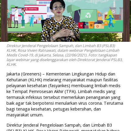
Direktur Jenderal Pengelolaan Sampah, dan Limbah B3 (PSLB3)
KLHK, Rosa Vivien Ratnawati, dalam webinar Pengelolaan Limbah
Medis Covid-19, di Jakarta, Selasa, (22/06/2021). Foto: tangkapan
layar webinar yang diselenggarakan oleh Direktorat Jenderal PSLB3,
KLHK.
Jakarta (Greeners) – Kementerian Lingkungan Hidup dan
Kehutanan (KLHK) melarang masyarakat maupun fasilitas
pelayanan kesehatan (fasyankes) membuang limbah medis
ke Tempat Pemrosesan Akhir (TPA). Limbah medis yang
termasuk infeksius tersebut memerlukan penanganan yang
baik agar tak berpotensi menularkan virus corona. Terutama
bagi tenaga kesehatan, petugas kebersihan, dan
masyarakat umum.
Direktur Jenderal Pengelolaan Sampah, dan Limbah B3
(PSLB3) KLHK, Rosa Vivien Ratnawati, mengatakan bahwa