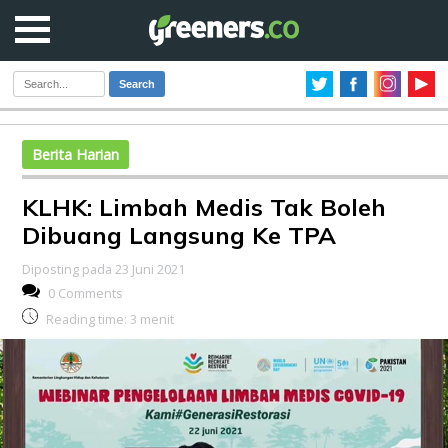
Search
Berita Harian
KLHK: Limbah Medis Tak Boleh
Dibuang Langsung Ke TPA
Diposting pada 23 Juni 2021
0 Comments
Reading time:
3
menit