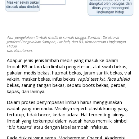
Alur pengelolaan limbah medis di rumah tangga. Sumber: Direktorat
Jenderal Pengelolaan Sampah, Limbah, dan B3, Kementerian Lingkungan
Hidup
dan Kehutanan.
Adapun jenis-jenis limbah medis yang masuk ke dalam
limbah B3 antara lain limbah pengetesan, alat swab bekas,
pakaian medis bekas, hazmat bekas, jarum suntik bekas, vial
vaksin, masker bekas, infus bekas,
rapid test kit
,
face shield
bekas, sarung tangan bekas, sepatu boots bekas, perban,
kapas, dan lainnya.
Dalam proses penyimpanan limbah harus menggunakan
wadah yang memadai. Misalnya seperti plastik kuning yang
tertutup, tidak bocor, kedap udara. Hal terpenting lainnya,
limbah yang terkumpul dalam wadah harus memiliki simbol
“
bio hazard
” atau dengan label sampah infeksius.
Pada diskusi yang sama, Mochammad Chaerul, Akademisi