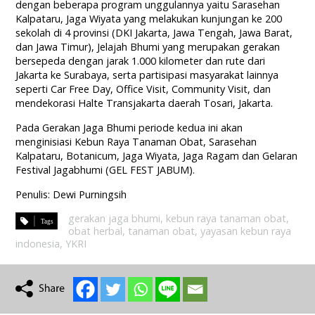
dengan beberapa program unggulannya yaitu Sarasehan
Kalpataru, Jaga Wiyata yang melakukan kunjungan ke 200
sekolah di 4 provinsi (DKI Jakarta, Jawa Tengah, Jawa Barat,
dan Jawa Timur), Jelajah Bhumi yang merupakan gerakan
bersepeda dengan jarak 1.000 kilometer dan rute dari
Jakarta ke Surabaya, serta partisipasi masyarakat lainnya
seperti Car Free Day, Office Visit, Community Visit, dan
mendekorasi Halte Transjakarta daerah Tosari, Jakarta.
Pada Gerakan Jaga Bhumi periode kedua ini akan
menginisiasi Kebun Raya Tanaman Obat, Sarasehan
Kalpataru, Botanicum, Jaga Wiyata, Jaga Ragam dan Gelaran
Festival Jagabhumi (GEL FEST JABUM).
Penulis: Dewi Purningsih
gerakan jaga bhumi
,
kebun raya tanaman obat
,
obat herbal
,
tanaman obat
,
yayasan kebun raya
indonesia
,
YKRI