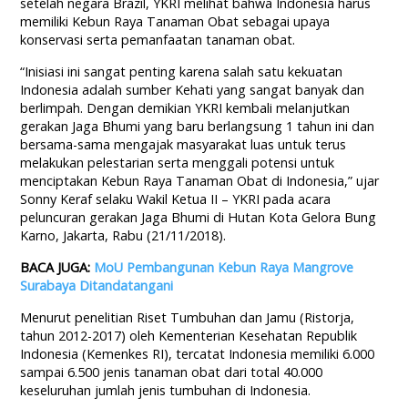
setelah negara Brazil, YKRI melihat bahwa Indonesia harus
memiliki Kebun Raya Tanaman Obat sebagai upaya
konservasi serta pemanfaatan tanaman obat.
“Inisiasi ini sangat penting karena salah satu kekuatan
Indonesia adalah sumber Kehati yang sangat banyak dan
berlimpah. Dengan demikian YKRI kembali melanjutkan
gerakan Jaga Bhumi yang baru berlangsung 1 tahun ini dan
bersama-sama mengajak masyarakat luas untuk terus
melakukan pelestarian serta menggali potensi untuk
menciptakan Kebun Raya Tanaman Obat di Indonesia,” ujar
Sonny Keraf selaku Wakil Ketua II – YKRI pada acara
peluncuran gerakan Jaga Bhumi di Hutan Kota Gelora Bung
Karno, Jakarta, Rabu (21/11/2018).
BACA JUGA:
MoU Pembangunan Kebun Raya Mangrove
Surabaya Ditandatangani
Menurut penelitian Riset Tumbuhan dan Jamu (Ristorja,
tahun 2012-2017) oleh Kementerian Kesehatan Republik
Indonesia (Kemenkes RI), tercatat Indonesia memiliki 6.000
sampai 6.500 jenis tanaman obat dari total 40.000
keseluruhan jumlah jenis tumbuhan di Indonesia.