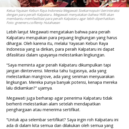
Ketua Yayasan Kebun Raya Indonesia Megawati Soekarnoputri berinteraksi
dengan para peraih Kalpataru. Megawati menyatakan bahwa YKRI akan
membantu memfasilitasi para peraih Kalpataru agar lebih diperhatikan.
Foto: greeners.co/Renty Hutahaean
Lebih lanjut Megawati mengatakan bahwa para peraih
Kalpataru merupakan para pejuang lingkungan yang harus
dihargai. Oleh karena itu, melalui Yayasan Kebun Raya
Indonesia yang ia dirikan, para peraih Kalpataru ini dapat
difasilitasi dalam upayanya melestarikan lingkungan.
“Saya meminta agar peraih Kalpataru dikumpulkan tapi
jangan diintervensi. Mereka tahu tugasnya, ada yang
melestarikan mangrove, ada yang seniman menyuarakan
lingkungan. Mereka punya banyak potensi, kenapa mereka
lalu didiamkan?” ujarnya.
Megawati juga berharap agar penerima Kalpataru tidak
berhenti melestarikan alam setelah mendapatkan
penghargaan atau menerima sertifikat.
“Untuk apa selembar sertifikat? Saya ingin roh Kalpataru ini
ada di dalam kita semua dan dilakukan oleh semua yang