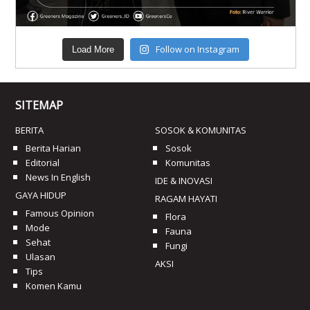
Follow on Instagram
Load More
SITEMAP
BERITA
SOSOK & KOMUNITAS
Berita Harian
Sosok
Editorial
Komunitas
News In English
IDE & INOVASI
GAYA HIDUP
RAGAM HAYATI
Famous Opinion
Flora
Mode
Fauna
Sehat
Fungi
Ulasan
AKSI
Tips
Komen Kamu