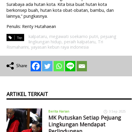
Surabaya ada hutan kota. Kita bisa buat hutan kota
berkonsep buah, hutan kota obat-obatan, bambu, dan
lainnya,” pungkasnya.
Penulis: Renty Hutahaean
kalpataru
,
megawati soekarno putri
,
pejuang
lingkungan hidup
,
peraih kalpataru
,
Tri
Rismaharini
,
yayasan kebun raya indonesia
ARTIKEL TERKAIT
Berita Harian
3 Sep 2025
MK Putuskan Setiap Pejuang
Lingkungan Mendapat
Perlindungan