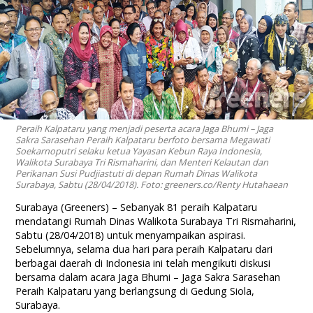
Peraih Kalpataru yang menjadi peserta acara Jaga Bhumi – Jaga
Sakra Sarasehan Peraih Kalpataru berfoto bersama Megawati
Soekarnoputri selaku ketua Yayasan Kebun Raya Indonesia,
Walikota Surabaya Tri Rismaharini, dan Menteri Kelautan dan
Perikanan Susi Pudjiastuti di depan Rumah Dinas Walikota
Surabaya, Sabtu (28/04/2018). Foto: greeners.co/Renty Hutahaean
Surabaya (Greeners) – Sebanyak 81 peraih Kalpataru
mendatangi Rumah Dinas Walikota Surabaya Tri Rismaharini,
Sabtu (28/04/2018) untuk menyampaikan aspirasi.
Sebelumnya, selama dua hari para peraih Kalpataru dari
berbagai daerah di Indonesia ini telah mengikuti diskusi
bersama dalam acara Jaga Bhumi – Jaga Sakra Sarasehan
Peraih Kalpataru yang berlangsung di Gedung Siola,
Surabaya.