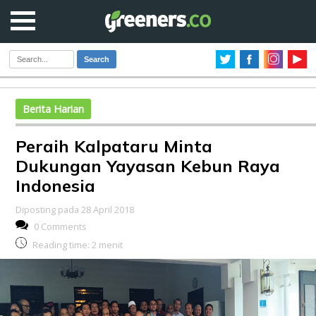
Search
Berita Harian
Peraih Kalpataru Minta
Dukungan Yayasan Kebun Raya
Indonesia
Diposting pada 28 April 2018
0 Comments
Reading time:
2
menit