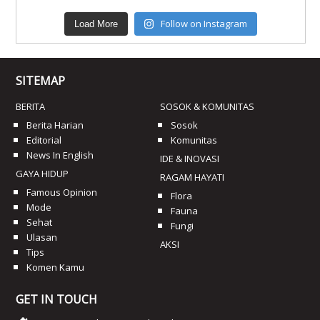
Follow on Instagram
Load More
SITEMAP
BERITA
SOSOK & KOMUNITAS
Berita Harian
Sosok
Editorial
Komunitas
News In English
IDE & INOVASI
GAYA HIDUP
RAGAM HAYATI
Famous Opinion
Flora
Mode
Fauna
Sehat
Fungi
Ulasan
AKSI
Tips
Komen Kamu
GET IN TOUCH