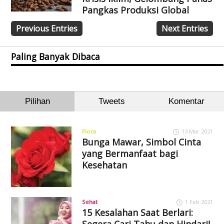
Pangkas Produksi Global
Previous Entries
Next Entries
Paling Banyak Dibaca
Pilihan
Tweets
Komentar
Flora
13 Mar 2021
Bunga Mawar, Simbol Cinta
yang Bermanfaat bagi
Kesehatan
Sehat
1 Feb 2021
15 Kesalahan Saat Berlari:
Segera Cari Tahu dan Hindari!