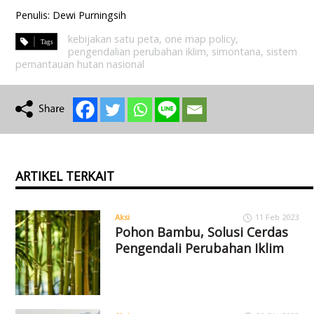
Penulis: Dewi Purningsih
kebijakan satu peta
,
one map policy
,
pengendalian perubahan iklim
,
simontana
,
sistem
pemantauan hutan nasional
ARTIKEL TERKAIT
Aksi
11 Feb 2023
Pohon Bambu, Solusi Cerdas
Pengendali Perubahan Iklim