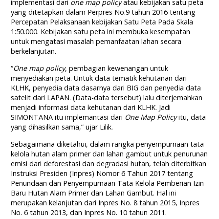
implementasi dari
one map policy
atau kebijakan satu peta
yang ditetapkan dalam Perpres No.9 tahun 2016 tentang
Percepatan Pelaksanaan kebijakan Satu Peta Pada Skala
1:50.000. Kebijakan satu peta ini membuka kesempatan
untuk mengatasi masalah pemanfaatan lahan secara
berkelanjutan.
“
One map policy
, pembagian kewenangan untuk
menyediakan peta. Untuk data tematik kehutanan dari
KLHK, penyedia data dasarnya dari BIG dan penyedia data
satelit dari LAPAN. (Data-data tersebut) lalu diterjemahkan
menjadi informasi data kehutanan dari KLHK. Jadi
SIMONTANA itu implemantasi dari
One Map Policy
itu, data
yang dihasilkan sama,” ujar Lilik.
Sebagaimana diketahui, dalam rangka penyempurnaan tata
kelola hutan alam primer dan lahan gambut untuk penurunan
emisi dari deforestasi dan degradasi hutan, telah diterbitkan
Instruksi Presiden (Inpres) Nomor 6 Tahun 2017 tentang
Penundaan dan Penyempurnaan Tata Kelola Pemberian Izin
Baru Hutan Alam Primer dan Lahan Gambut. Hal ini
merupakan kelanjutan dari Inpres No. 8 tahun 2015, Inpres
No. 6 tahun 2013, dan Inpres No. 10 tahun 2011.