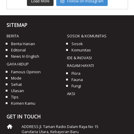
Follow on Instagram
Load More
SITEMAP
BERITA
SOSOK & KOMUNITAS
Berita Harian
Sosok
Editorial
Komunitas
News In English
IDE & INOVASI
GAYA HIDUP
RAGAM HAYATI
Famous Opinion
Flora
Mode
Fauna
Sehat
Fungi
Ulasan
AKSI
Tips
Komen Kamu
GET IN TOUCH
ADDRESS Jl. Taman Radio Dalam Raya No 15
Gandaria Utara, Kebayoran Baru