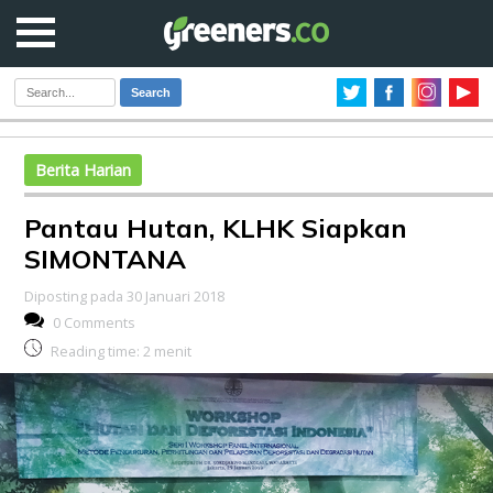
Search
Berita Harian
Pantau Hutan, KLHK Siapkan
SIMONTANA
Diposting pada 30 Januari 2018
0 Comments
Reading time:
2
menit