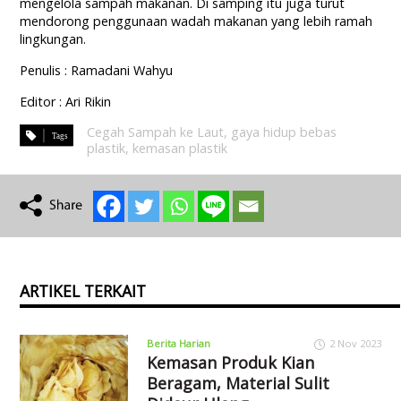
mengelola sampah makanan. Di samping itu juga turut
mendorong penggunaan wadah makanan yang lebih ramah
lingkungan.
Penulis : Ramadani Wahyu
Editor : Ari Rikin
Cegah Sampah ke Laut
,
gaya hidup bebas
plastik
,
kemasan plastik
ARTIKEL TERKAIT
Berita Harian
2 Nov 2023
Kemasan Produk Kian
Beragam, Material Sulit