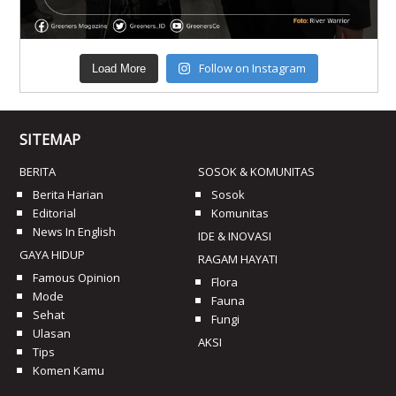
Follow on Instagram
Load More
SITEMAP
BERITA
SOSOK & KOMUNITAS
Berita Harian
Sosok
Editorial
Komunitas
News In English
IDE & INOVASI
GAYA HIDUP
RAGAM HAYATI
Famous Opinion
Flora
Mode
Fauna
Sehat
Fungi
Ulasan
AKSI
Tips
Komen Kamu