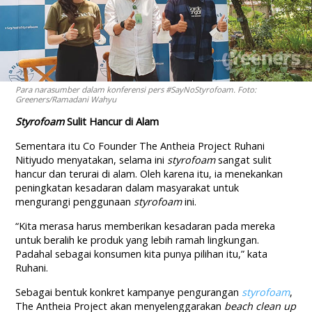
Para narasumber dalam konferensi pers #SayNoStyrofoam. Foto:
Greeners/Ramadani Wahyu
Styrofoam
Sulit Hancur di Alam
Sementara itu Co Founder The Antheia Project Ruhani
Nitiyudo menyatakan, selama ini
styrofoam
sangat sulit
hancur dan terurai di alam. Oleh karena itu, ia menekankan
peningkatan kesadaran dalam masyarakat untuk
mengurangi penggunaan
styrofoam
ini.
“Kita merasa harus memberikan kesadaran pada mereka
untuk beralih ke produk yang lebih ramah lingkungan.
Padahal sebagai konsumen kita punya pilihan itu,” kata
Ruhani.
Sebagai bentuk konkret kampanye pengurangan
styrofoam
,
The Antheia Project akan menyelenggarakan
beach clean up