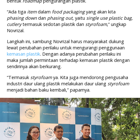
bentuk
roadmap
pengurangan plastik.
“Ada tiga
item
dalam
food packaging
yang akan kita
phasing down
dan
phasing out
, yaitu
single use plastic bag,
cutlery
termasuk sedotan plastik dan
styrofoam
,” ungkap
Novrizal.
Langkah ini, sambung Novrizal harus masyarakat dukung
lewat perubahan perilaku untuk mengurangi penggunaan
kemasan plastik
. Dengan adanya perubahan perilaku ini
maka jumlah permintaan terhadap kemasan plastik dengan
sendirinya akan berkurang.
“Termasuk
styrofoam
ya. Kita juga mendorong pengusaha
industri daur ulang plastik melakukan daur ulang
styrofoam
menjadi bahan baku kembali,” paparnya.