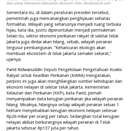
ikan untuk memenuhi kebutuhan ekonomi. Foto: shutterstock.com
Sementara itu, di dalam peraturan presiden tersebut,
pemerintah juga mencanangkan penghijauan sebatas
formalitas. Wilayah yang seharusnya menjadi ruang terbuka
hijau, kata dia, justru diperuntukan menjadi permukiman.
Selain itu, sektor ekonomi perikanan rakyat di sekitar teluk
Jakarta juga dinilai akan hilang, sebab, wilayah perairan
tergusur pembangunan. “Kehancuran ekologis akan
membuat ekosistem di teluk Jakarta semakin sekarat,”
ujarnya.
Parid Ridwanuddin Deputi Pengelolaan Pengetahuan Koalisi
Rakyat untuk Keadilan Perikanan (KIARA) mengatakan,
perpres ini juga akan menghilangkan sumber kehidupan dan
ekonomi nelayan di sekitar teluk Jakarta. Kementerian
Kelautan dan Perikanan (KKP), kata Parid, pernah
menyampaikan data kerugian perikanan jika wilayah perairan
hilang. Misalnya, hilangnya setiap wilayah perairan seluas 1
hektare menyebabkan kerugian ekonomi nelayan sebesar
Rp26 miliar per orang per tahun. Sedangkan total kerugian
nelayan akibat berkurangnya wilayah perairan di Teluk
Jakarta sebesar Rp137 juta per tahun.