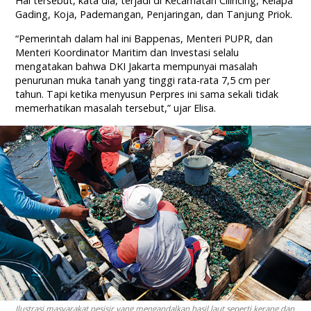
Hal tersebut, kata dia, terjadi di Kecamatan Cilincing, Kelapa
Gading, Koja, Pademangan, Penjaringan, dan Tanjung Priok.
“Pemerintah dalam hal ini Bappenas, Menteri PUPR, dan
Menteri Koordinator Maritim dan Investasi selalu
mengatakan bahwa DKI Jakarta mempunyai masalah
penurunan muka tanah yang tinggi rata-rata 7,5 cm per
tahun. Tapi ketika menyusun Perpres ini sama sekali tidak
memerhatikan masalah tersebut,” ujar Elisa.
Ilustrasi masyarakat pesisir yang mengandalkan hasil laut seperti kerang dan