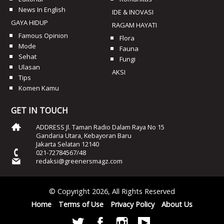
News In English
IDE & INOVASI
GAYA HIDUP
RAGAM HAYATI
Famous Opinion
Flora
Mode
Fauna
Sehat
Fungi
Ulasan
AKSI
Tips
Komen Kamu
GET IN TOUCH
ADDRESS Jl. Taman Radio Dalam Raya No 15
Gandaria Utara, Kebayoran Baru
Jakarta Selatan 12140
021-72784567/48
redaksi@greenersmagz.com
© Copyright 2026, All Rights Reserved
Home
Terms of Use
Privacy Policy
About Us