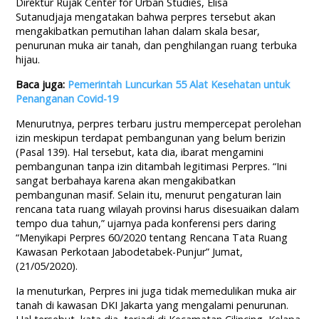
Direktur Rujak Center for Urban Studies, Elisa
Sutanudjaja mengatakan bahwa perpres tersebut akan
mengakibatkan pemutihan lahan dalam skala besar,
penurunan muka air tanah, dan penghilangan ruang terbuka
hijau.
Baca juga:
Pemerintah Luncurkan 55 Alat Kesehatan untuk
Penanganan Covid-19
Menurutnya, perpres terbaru justru mempercepat perolehan
izin meskipun terdapat pembangunan yang belum berizin
(Pasal 139). Hal tersebut, kata dia, ibarat mengamini
pembangunan tanpa izin ditambah legitimasi Perpres. “Ini
sangat berbahaya karena akan mengakibatkan
pembangunan masif. Selain itu, menurut pengaturan lain
rencana tata ruang wilayah provinsi harus disesuaikan dalam
tempo dua tahun,” ujarnya pada konferensi pers daring
“Menyikapi Perpres 60/2020 tentang Rencana Tata Ruang
Kawasan Perkotaan Jabodetabek-Punjur” Jumat,
(21/05/2020).
Ia menuturkan, Perpres ini juga tidak memedulikan muka air
tanah di kawasan DKI Jakarta yang mengalami penurunan.