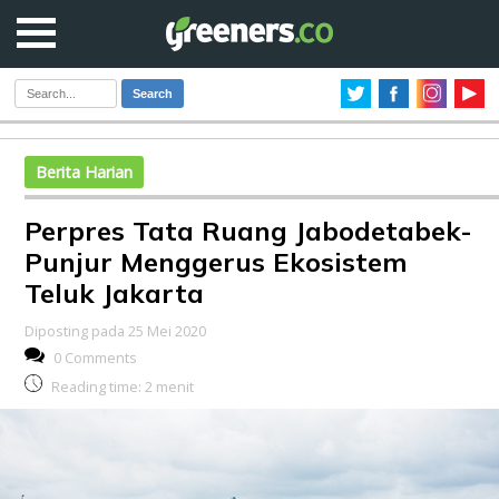
Search
Berita Harian
Perpres Tata Ruang Jabodetabek-
Punjur Menggerus Ekosistem
Teluk Jakarta
Diposting pada 25 Mei 2020
0 Comments
Reading time:
2
menit