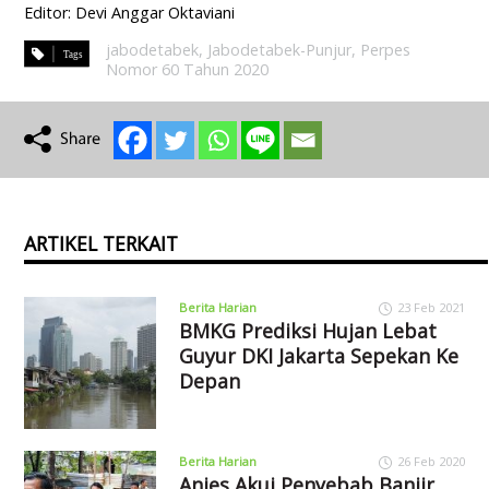
Editor: Devi Anggar Oktaviani
jabodetabek
,
Jabodetabek-Punjur
,
Perpes
Nomor 60 Tahun 2020
ARTIKEL TERKAIT
Berita Harian
23 Feb 2021
BMKG Prediksi Hujan Lebat
Guyur DKI Jakarta Sepekan Ke
Depan
Berita Harian
26 Feb 2020
Anies Akui Penyebab Banjir