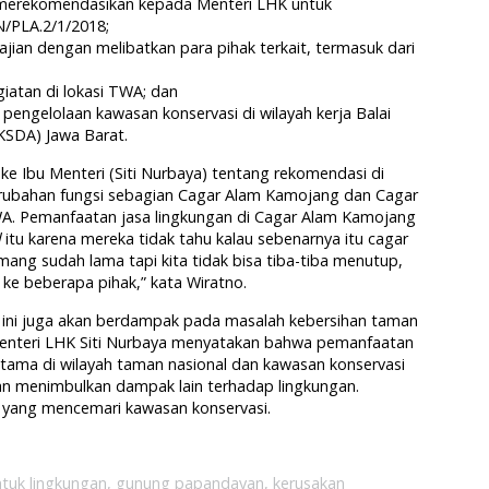
k merekomendasikan kepada Menteri LHK untuk
PLA.2/1/2018;
ian dengan melibatkan para pihak terkait, termasuk dari
iatan di lokasi TWA; dan
 pengelolaan kawasan konservasi di wilayah kerja Balai
KSDA) Jawa Barat.
 ke Ibu Menteri (Siti Nurbaya) tentang rekomendasi di
erubahan fungsi sebagian Cagar Alam Kamojang dan Cagar
. Pemanfaatan jasa lingkungan di Cagar Alam Kamojang
l
itu karena mereka tidak tahu kalau sebenarnya itu cagar
ang sudah lama tapi kita tidak bisa tiba-tiba menutup,
 ke beberapa pihak,” kata Wiratno.
 ini juga akan berdampak pada masalah kebersihan taman
 Menteri LHK Siti Nurbaya menyatakan bahwa pemanfaatan
utama di wilayah taman nasional dan kawasan konservasi
kan menimbulkan dampak lain terhadap lingkungan.
 yang mencemari kawasan konservasi.
ntuk lingkungan
,
gunung papandayan
,
kerusakan