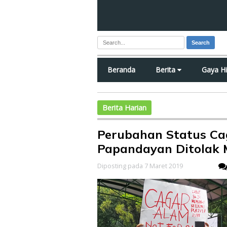
Search
Beranda
Berita
Gaya H
Berita Harian
Perubahan Status C
Papandayan Ditolak 
Diposting pada 7 Maret 2019