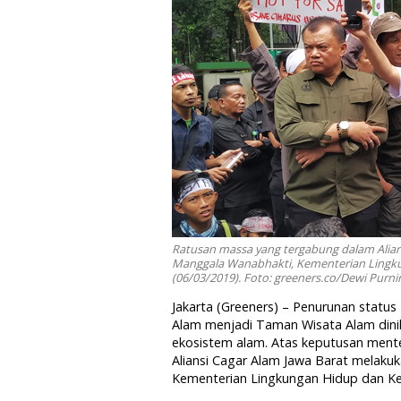
Ratusan massa yang tergabung dalam Alian
Manggala Wanabhakti, Kementerian Lingku
(06/03/2019). Foto: greeners.co/Dewi Purni
Jakarta (Greeners) – Penurunan stat
Alam menjadi Taman Wisata Alam dinil
ekosistem alam. Atas keputusan ment
Aliansi Cagar Alam Jawa Barat melaku
Kementerian Lingkungan Hidup dan Ke