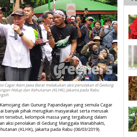
si Cagar Alam Jawa Barat melakukan aksi penolakan di Gedung
ngan Hidup dan Kehutanan (KLHK), Jakarta pada Rabu
ngsih
us Kamojang dan Gunung Papandayan yang semula Cagar
ai banyak pihak merugikan masyarakat serta merusak
eri tersebut, kelompok massa yang tergabung dalam
kan aksi penolakan di Gedung Manggala Wanabhakti,
hutanan (KLHK), Jakarta pada Rabu (06/03/2019).