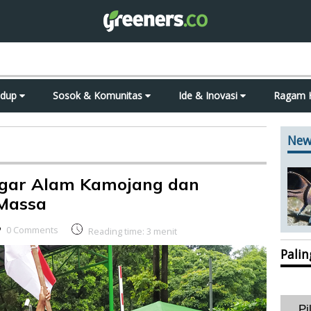
idup
Sosok & Komunitas
Ide & Inovasi
Ragam 
New
agar Alam Kamojang dan
Massa
0 Comments
Reading time:
3
menit
Pali
Pi