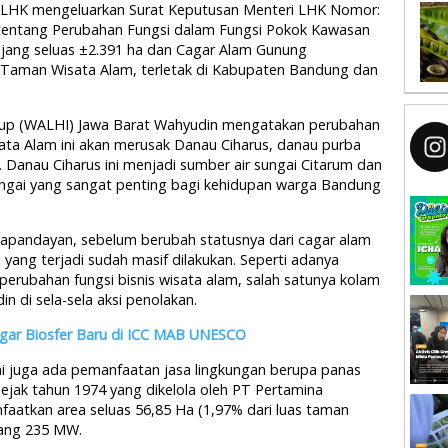
ri LHK mengeluarkan Surat Keputusan Menteri LHK Nomor:
entang Perubahan Fungsi dalam Fungsi Pokok Kawasan
jang seluas ±2.391 ha dan Cagar Alam Gunung
 Taman Wisata Alam, terletak di Kabupaten Bandung dan
dup (WALHI) Jawa Barat Wahyudin mengatakan perubahan
ta Alam ini akan merusak Danau Ciharus, danau purba
 Danau Ciharus ini menjadi sumber air sungai Citarum dan
ungai yang sangat penting bagi kehidupan warga Bandung
pandayan, sebelum berubah statusnya dari cagar alam
yang terjadi sudah masif dilakukan. Seperti adanya
perubahan fungsi bisnis wisata alam, salah satunya kolam
in di sela-sela aksi penolakan.
agar Biosfer Baru di ICC MAB UNESCO
 juga ada pemanfaatan jasa lingkungan berupa panas
ejak tahun 1974 yang dikelola oleh PT Pertamina
nfaatkan area seluas 56,85 Ha (1,97% dari luas taman
sang 235 MW.