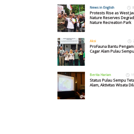
News in English
8
Protests Rise as West Jav
Nature Reserves Degrad
Nature Recreation Park
Aksi
ProFauna Bantu Penga
Cagar Alam Pulau Semp
Berita Harian
1
Status Pulau Sempu Tet
Alam, Aktivitas Wisata Di