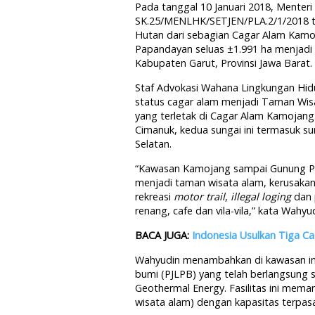
Pada tanggal 10 Januari 2018, Mente
SK.25/MENLHK/SETJEN/PLA.2/1/2018 t
Hutan dari sebagian Cagar Alam Kamo
Papandayan seluas ±1.991 ha menjadi
Kabupaten Garut, Provinsi Jawa Barat.
Staf Advokasi Wahana Lingkungan Hi
status cagar alam menjadi Taman Wisa
yang terletak di Cagar Alam Kamojang.
Cimanuk, kedua sungai ini termasuk s
Selatan.
“Kawasan Kamojang sampai Gunung Pa
menjadi taman wisata alam, kerusakan 
rekreasi
motor trail
,
illegal loging
dan 
renang, cafe dan vila-vila,” kata Wahyud
BACA JUGA:
Indonesia Usulkan Tiga C
Wahyudin menambahkan di kawasan ini
bumi (PJLPB) yang telah berlangsung s
Geothermal Energy. Fasilitas ini mema
wisata alam) dengan kapasitas terpa