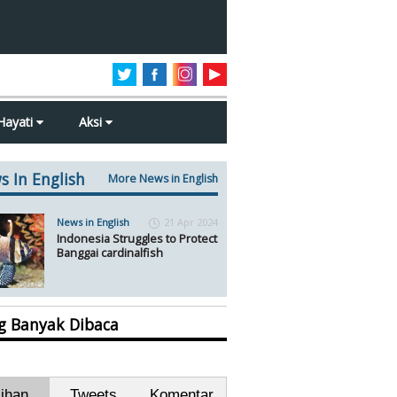
Hayati
Aksi
s In English
More News in English
News in English
21 Apr 2024
Indonesia Struggles to Protect
Banggai cardinalfish
ng Banyak Dibaca
lihan
Tweets
Komentar