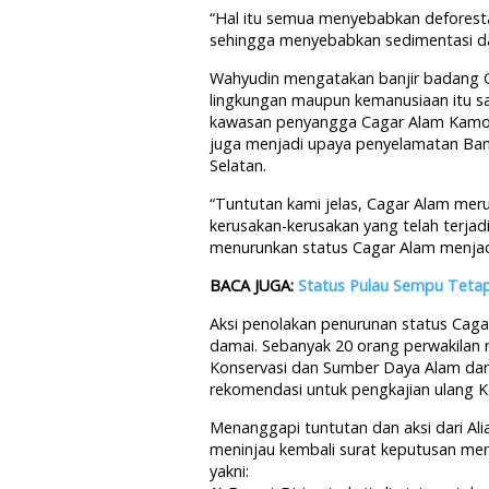
“Hal itu semua menyebabkan deforesta
sehingga menyebabkan sedimentasi dan
Wahyudin mengatakan banjir badang G
lingkungan maupun kemanusiaan itu sa
kawasan penyangga Cagar Alam Kamoj
juga menjadi upaya penyelamatan Ban
Selatan.
“Tuntutan kami jelas, Cagar Alam meru
kerusakan-kerusakan yang telah terjadi
menurunkan status Cagar Alam menjad
BACA JUGA:
Status Pulau Sempu Tetap 
Aksi penolakan penurunan status Cag
damai. Sebanyak 20 orang perwakilan 
Konservasi dan Sumber Daya Alam dan
rekomendasi untuk pengkajian ulang Ke
Menanggapi tuntutan dan aksi dari Al
meninjau kembali surat keputusan men
yakni: