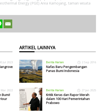
eothermal Energy (PGE) Area Kamojang
,
taman wisata
ARTIKEL LAINNYA
30 Jul 2023
Berita Harian
2 Sep 2016
Mangrove
Nafas Baru Pengembangan
Panas Bumi Indonesia
 Mar 2022
Berita Harian
27 Jan 2025
n Bumi!
Kritik Keras dan Rapor Merah
 Hour
dalam 100 Hari Pemerintahan
Prabowo