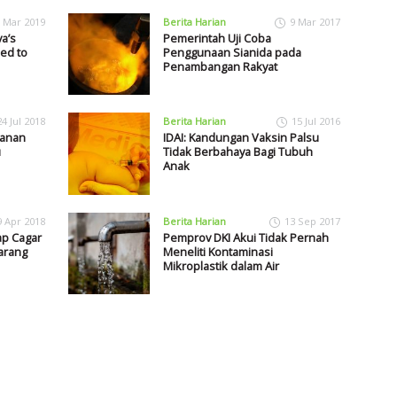
 Mar 2019
Berita Harian
9 Mar 2017
a’s
Pemerintah Uji Coba
ed to
Penggunaan Sianida pada
Penambangan Rakyat
24 Jul 2018
Berita Harian
15 Jul 2016
manan
IDAI: Kandungan Vaksin Palsu
u
Tidak Berbahaya Bagi Tubuh
Anak
9 Apr 2018
Berita Harian
13 Sep 2017
ap Cagar
Pemprov DKI Akui Tidak Pernah
larang
Meneliti Kontaminasi
Mikroplastik dalam Air