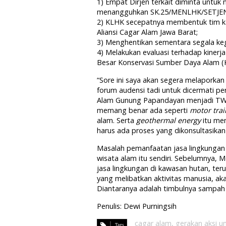
1) Empat Dirjen terkait diminta untu
menangguhkan SK.25/MENLHK/SETJEN/
2) KLHK secepatnya membentuk tim kaj
Aliansi Cagar Alam Jawa Barat;
3) Menghentikan sementara segala keg
4) Melakukan evaluasi terhadap kinerja
Besar Konservasi Sumber Daya Alam (
“Sore ini saya akan segera melaporkan
forum audensi tadi untuk dicermati p
Alam Gunung Papandayan menjadi TWA
memang benar ada seperti
motor trai
alam. Serta
geothermal energy
itu mem
harus ada proses yang dikonsultasikan
Masalah pemanfaatan jasa lingkungan
wisata alam itu sendiri. Sebelumnya,
jasa lingkungan di kawasan hutan, ter
yang melibatkan aktivitas manusia, a
Diantaranya adalah timbulnya sampah
Penulis: Dewi Purningsih
cagar alam
,
gerakan aksi u