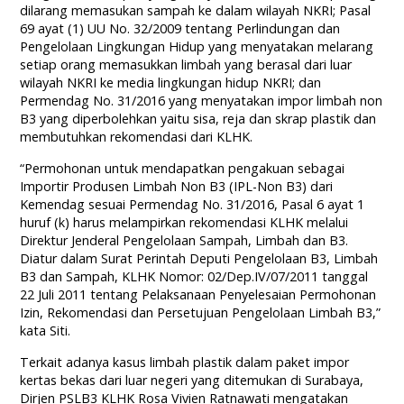
dilarang memasukan sampah ke dalam wilayah NKRI; Pasal
69 ayat (1) UU No. 32/2009 tentang Perlindungan dan
Pengelolaan Lingkungan Hidup yang menyatakan melarang
setiap orang memasukkan limbah yang berasal dari luar
wilayah NKRI ke media lingkungan hidup NKRI; dan
Permendag No. 31/2016 yang menyatakan impor limbah non
B3 yang diperbolehkan yaitu sisa, reja dan skrap plastik dan
membutuhkan rekomendasi dari KLHK.
“Permohonan untuk mendapatkan pengakuan sebagai
Importir Produsen Limbah Non B3 (IPL-Non B3) dari
Kemendag sesuai Permendag No. 31/2016, Pasal 6 ayat 1
huruf (k) harus melampirkan rekomendasi KLHK melalui
Direktur Jenderal Pengelolaan Sampah, Limbah dan B3.
Diatur dalam Surat Perintah Deputi Pengelolaan B3, Limbah
B3 dan Sampah, KLHK Nomor: 02/Dep.IV/07/2011 tanggal
22 Juli 2011 tentang Pelaksanaan Penyelesaian Permohonan
Izin, Rekomendasi dan Persetujuan Pengelolaan Limbah B3,”
kata Siti.
Terkait adanya kasus limbah plastik dalam paket impor
kertas bekas dari luar negeri yang ditemukan di Surabaya,
Dirjen PSLB3 KLHK Rosa Vivien Ratnawati mengatakan