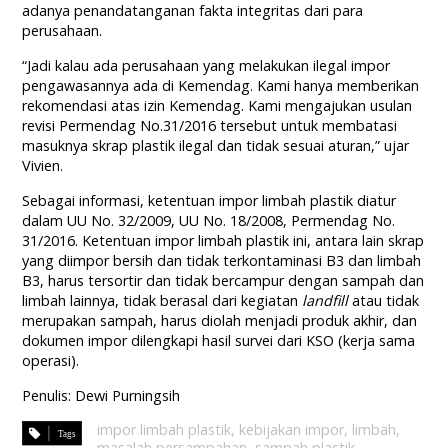
adanya penandatanganan fakta integritas dari para
perusahaan.
“Jadi kalau ada perusahaan yang melakukan ilegal impor
pengawasannya ada di Kemendag. Kami hanya memberikan
rekomendasi atas izin Kemendag. Kami mengajukan usulan
revisi Permendag No.31/2016 tersebut untuk membatasi
masuknya skrap plastik ilegal dan tidak sesuai aturan,” ujar
Vivien.
Sebagai informasi, ketentuan impor limbah plastik diatur
dalam UU No. 32/2009, UU No. 18/2008, Permendag No.
31/2016. Ketentuan impor limbah plastik ini, antara lain skrap
yang diimpor bersih dan tidak terkontaminasi B3 dan limbah
B3, harus tersortir dan tidak bercampur dengan sampah dan
limbah lainnya, tidak berasal dari kegiatan
landfill
atau tidak
merupakan sampah, harus diolah menjadi produk akhir, dan
dokumen impor dilengkapi hasil survei dari KSO (kerja sama
operasi).
Penulis: Dewi Purningsih
impor limbah plastik
,
kebijakan impor
,
limbah
,
masalah persampahan
,
sampah plastik