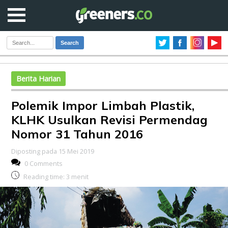
Search
Berita Harian
Polemik Impor Limbah Plastik,
KLHK Usulkan Revisi Permendag
Nomor 31 Tahun 2016
Diposting pada 15 Mei 2019
0 Comments
Reading time:
3
menit