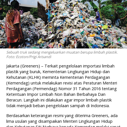
Sebuah truk sedang mengeluarkan muatan berupa limbah plastik.
Foto: Ecoton/Prigi Arisandi
Jakarta (Greeners) – Terkait pengelolaan importasi limbah
plastik yang buruk, Kementerian Lingkungan Hidup dan
Kehutanan (KLHK) meminta Kementerian Perdagangan
(Kemendag) untuk melakukan revisi atas Peraturan Menteri
Perdagangan (Permendag) Nomor 31 Tahun 2016 tentang
Ketentuan Impor Limbah Non Bahan Berbahaya Dan
Beracun. Langkah ini dilakukan agar impor limbah plastik
tidak menjadi beban pengelolaan sampah di Indonesia.
Berdasarkan keterangan resmi yang diterima Greeners, ada
lima usulan yang disampaikan Menteri Lingkungan Hidup
dan Kehutanan Siti Nurbaya kepada Kemendag melalui rapat