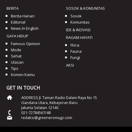
BERITA
SOSOK & KOMUNITAS
Berita Harian
Sosok
Editorial
Komunitas
News In English
IDE & INOVASI
GAYA HIDUP
RAGAM HAYATI
Famous Opinion
Flora
Mode
Fauna
Sehat
Fungi
Ulasan
AKSI
Tips
Komen Kamu
GET IN TOUCH
ADDRESS Jl. Taman Radio Dalam Raya No 15
Gandaria Utara, Kebayoran Baru
Jakarta Selatan 12140
021-72784567/48
redaksi@greenersmagz.com