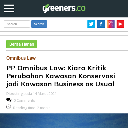
Search
Berita Harian
Omnibus Law
PP Omnibus Law: Kiara Kritik
Perubahan Kawasan Konservasi
jadi Kawasan Business as Usual
Diposting pada 14 Maret 2021
0 Comments
Reading time:
2
menit