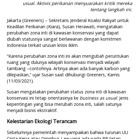
usual.
Aktivis perikanan menyuarakan kritik mereka
tentang langkah ini.
Jakarta (Greeners) – Sekretaris Jenderal Koalisi Rakyat untuk
Keadilan Perikanan (Kiara), Susan Herawati, mengatakan
perubahan zona inti di kawasan konservasi yang dapat
diubah statusnya sangat berlawanan dengan komitmen
Indonesia terkait urusan krisis iklim.
“Karena perubahan zona inti ini akan mengubah peruntukan
ruang yang dulunya wilayah konservasi menjadi wilayah
tambang –contohnya. Artinya akan ada banyak karbon yang
dilepaskan,” ujar Susan saat dihubungi Greeners, Kamis
(11/03/2021).
Susan mengatakan perubahan status zona inti di kawasan
konservasi ini tetap orientasinya ke
business as usual
. Jenis
kepentingan yang bisa merubah zona inti, salah satunya
menjadi bisnis ekstraktif.
Kelestarian Ekologi Terancam
Sebelumnya pemerintah menyampaikan bahwa turunan UU
Cipta Kerja atau Omnibus Law yang ada pada PP tetap