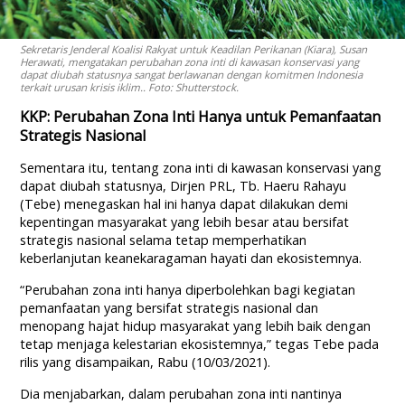
Sekretaris Jenderal Koalisi Rakyat untuk Keadilan Perikanan (Kiara), Susan
Herawati, mengatakan perubahan zona inti di kawasan konservasi yang
dapat diubah statusnya sangat berlawanan dengan komitmen Indonesia
terkait urusan krisis iklim.. Foto: Shutterstock.
KKP: Perubahan Zona Inti Hanya untuk Pemanfaatan
Strategis Nasional
Sementara itu, tentang zona inti di kawasan konservasi yang
dapat diubah statusnya, Dirjen PRL, Tb. Haeru Rahayu
(Tebe) menegaskan hal ini hanya dapat dilakukan demi
kepentingan masyarakat yang lebih besar atau bersifat
strategis nasional selama tetap memperhatikan
keberlanjutan keanekaragaman hayati dan ekosistemnya.
“Perubahan zona inti hanya diperbolehkan bagi kegiatan
pemanfaatan yang bersifat strategis nasional dan
menopang hajat hidup masyarakat yang lebih baik dengan
tetap menjaga kelestarian ekosistemnya,” tegas Tebe pada
rilis yang disampaikan, Rabu (10/03/2021).
Dia menjabarkan, dalam perubahan zona inti nantinya