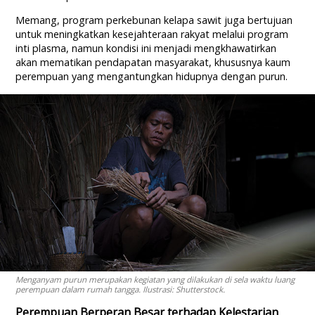
Memang, program perkebunan kelapa sawit juga bertujuan
untuk meningkatkan kesejahteraan rakyat melalui program
inti plasma, namun kondisi ini menjadi mengkhawatirkan
akan mematikan pendapatan masyarakat, khususnya kaum
perempuan yang mengantungkan hidupnya dengan purun.
Menganyam purun merupakan kegiatan yang dilakukan di sela waktu luang
perempuan dalam rumah tangga. Ilustrasi: Shutterstock.
Perempuan Berperan Besar terhadap Kelestarian