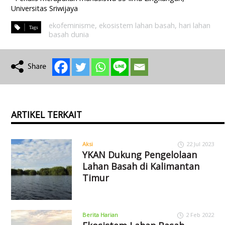
Universitas Sriwijaya
ekofeminisme
,
ekosistem lahan basah
,
hari lahan
basah dunia
ARTIKEL TERKAIT
Aksi
22 Jul 2023
YKAN Dukung Pengelolaan
Lahan Basah di Kalimantan
Timur
Berita Harian
2 Feb 2022