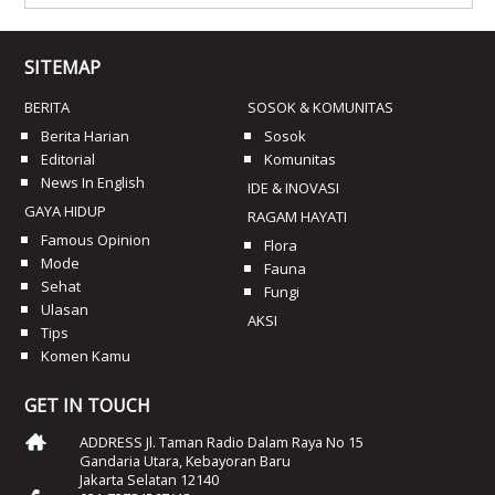
SITEMAP
BERITA
SOSOK & KOMUNITAS
Berita Harian
Sosok
Editorial
Komunitas
News In English
IDE & INOVASI
GAYA HIDUP
RAGAM HAYATI
Famous Opinion
Flora
Mode
Fauna
Sehat
Fungi
Ulasan
AKSI
Tips
Komen Kamu
GET IN TOUCH
ADDRESS Jl. Taman Radio Dalam Raya No 15
Gandaria Utara, Kebayoran Baru
Jakarta Selatan 12140