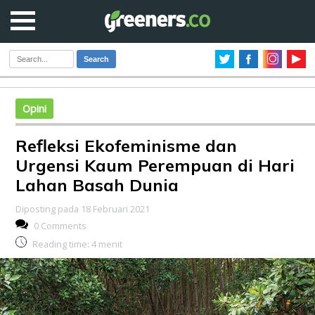
Search
Opini
Refleksi Ekofeminisme dan
Urgensi Kaum Perempuan di Hari
Lahan Basah Dunia
Diposting pada 18 Februari 2021
0 Comments
Reading time:
4
menit