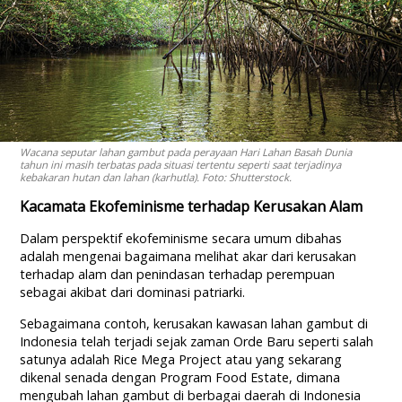
Wacana seputar lahan gambut pada perayaan Hari Lahan Basah Dunia
tahun ini masih terbatas pada situasi tertentu seperti saat terjadinya
kebakaran hutan dan lahan (karhutla). Foto: Shutterstock.
Kacamata Ekofeminisme terhadap Kerusakan Alam
Dalam perspektif ekofeminisme secara umum dibahas
adalah mengenai bagaimana melihat akar dari kerusakan
terhadap alam dan penindasan terhadap perempuan
sebagai akibat dari dominasi patriarki.
Sebagaimana contoh, kerusakan kawasan lahan gambut di
Indonesia telah terjadi sejak zaman Orde Baru seperti salah
satunya adalah Rice Mega Project atau yang sekarang
dikenal senada dengan Program Food Estate, dimana
mengubah lahan gambut di berbagai daerah di Indonesia