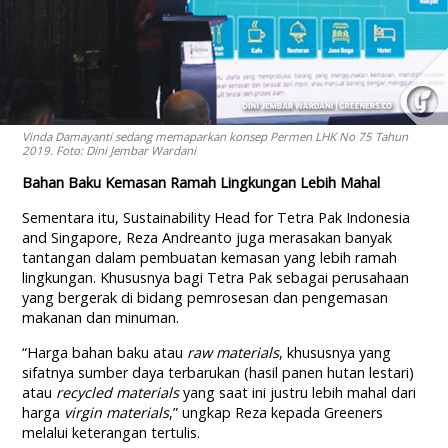
Vinda Damayanti sedang memaparkan konsep Permen LHK No 75 Tahun
2019. Foto: Dini Jembar Wardani
Bahan Baku Kemasan Ramah Lingkungan Lebih Mahal
Sementara itu, Sustainability Head for Tetra Pak Indonesia
and Singapore, Reza Andreanto juga merasakan banyak
tantangan dalam pembuatan kemasan yang lebih ramah
lingkungan. Khususnya bagi Tetra Pak sebagai perusahaan
yang bergerak di bidang pemrosesan dan pengemasan
makanan dan minuman.
“Harga bahan baku atau
raw materials
, khususnya yang
sifatnya sumber daya terbarukan (hasil panen hutan lestari)
atau
recycled materials
yang saat ini justru lebih mahal dari
harga
virgin materials
,” ungkap Reza kepada Greeners
melalui keterangan tertulis.