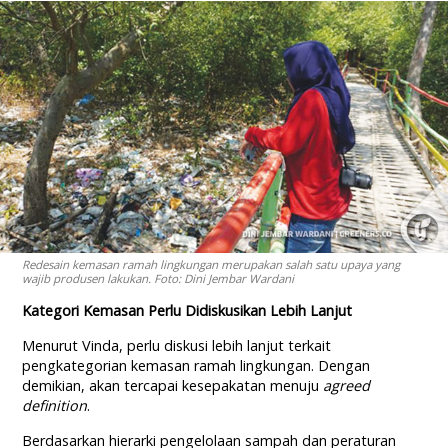
Redesain kemasan ramah lingkungan merupakan salah satu upaya yang
wajib produsen lakukan. Foto: Dini Jembar Wardani
Kategori Kemasan Perlu Didiskusikan Lebih Lanjut
Menurut Vinda, perlu diskusi lebih lanjut terkait
pengkategorian kemasan ramah lingkungan. Dengan
demikian, akan tercapai kesepakatan menuju
agreed
definition
.
Berdasarkan hierarki pengelolaan sampah dan peraturan