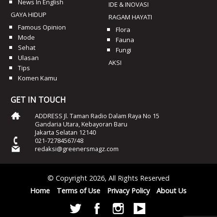
News In English
IDE & INOVASI
GAYA HIDUP
RAGAM HAYATI
Famous Opinion
Flora
Mode
Fauna
Sehat
Fungi
Ulasan
AKSI
Tips
Komen Kamu
GET IN TOUCH
ADDRESS Jl. Taman Radio Dalam Raya No 15
Gandaria Utara, Kebayoran Baru
Jakarta Selatan 12140
021-72784567/48
redaksi@greenersmagz.com
© Copyright 2026, All Rights Reserved
Home
Terms of Use
Privacy Policy
About Us