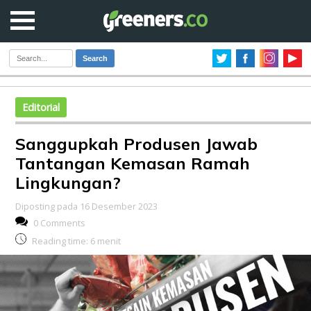
Search
Editorial
Sanggupkah Produsen Jawab
Tantangan Kemasan Ramah
Lingkungan?
Diposting pada 16 Desember 2023
0 Comments
Reading time:
6
menit